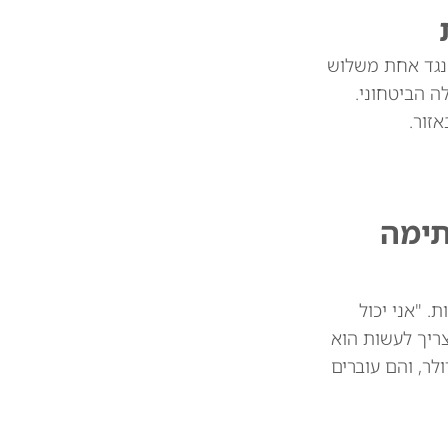
 נגד אחת משלוש
 הביטחוני.
זור.
תימה
 מיליארד דולר בין המדינות. "אני יכול
צריך לעשות הוא
 את הסחורות שלכם. וכך אנחנו חוסכים 39 או 41 מיליארד דולר, והם עוברים