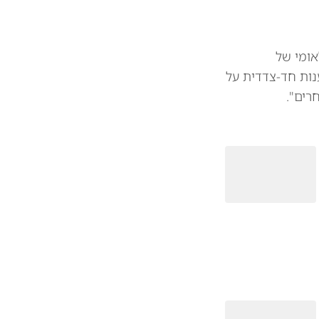
אומי של
נות חד-צדדית על
רים".