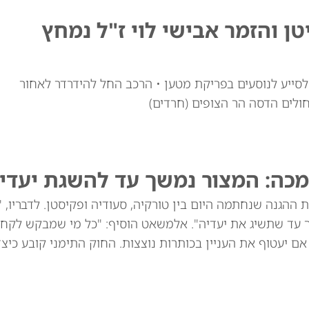
טן והזמר אבישי לוי ז"ל נמחץ
י לוי זצ"ל, כבן 30, יצא מרכבו לסייע לנוסעים בפריקת מטען • הרכב החל להידרדר לאחור
חולים הדסה הר הצופים (חרדים)
מכה: המצור נמשך עד להשגת יעדינ
ההגנה שנחתמה היום בין טורקיה, סעודיה ופקיסטן. לדבריו, 
ך עד שתשיג את יעדיה". אלמשאט הוסיף: "כל מי שמבקש לקח
שנים הוא תוקפן, גם אם יעטוף את העניין בכותרות נוצצות. החוק התימני קובע כי