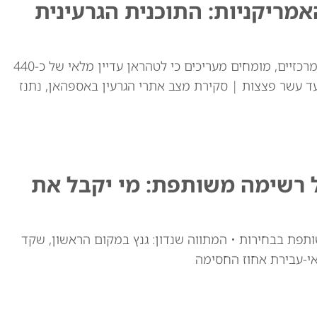
ריקניות: התוכנית הגרעינית
למרות התקיפות האמריקאיות באתרי ההעשרה המרכזיים, מומחים מעריכים כי לטהראן עדיין מלאי של כ-440
ד עשר פצצות | סקירת מצב אתרי הגרעין באספהאן, נתנז
ל רשימה משותפת: מי יקבל את
ותפת בבחירות • המתווה שנדון: גנץ במקום הראשון, שקד
י-עבירת אחוז החסימה