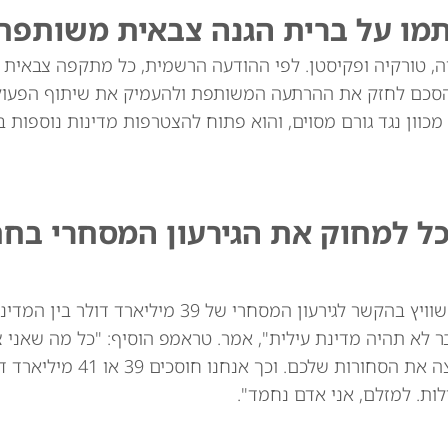
תמו על ברית הגנה צבאית משותפת
יה, טורקיה ופקיסטן. לפי ההודעה הרשמית, כל מתקפה צבאית
סכם לחזק את ההרתעה המשותפת ולהעמיק את שיתוף הפעולה
מכוון נגד גורם מסוים, והוא פתוח להצטרפות מדינות נוספות בא
כל למחוק את הגירעון המסחרי בח
נשיא ארה"ב דונלד טראמפ איים באופן מרומז על שוויץ בהקשר לגירעון המסחרי של 39
ר לא תהיה מדינת עילית", אמר. טראמפ הוסיף: "כל מה שאני 
לומר: אני לא רוצה את השעונים שלכם. אני לא רוצה
ות. למזלם, אני אדם נחמד".