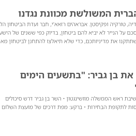
ברית המשולשת מכוונת נגדנו
יה, טורקיה ופקיסטן. אבראהים רזאא'י, חבר ועדת הביטחון הל
ם על הנייר לא יביא להם ביטחון, בדיוק כפי ששנים של הישע
שתתקנו את מדיניותכם, כדי שלא תיאלצו להתחנן לביטחון מאח
ת בן גביר: "בתשעים הימים
יבת ראש הממשלה מוושינגטון • השר בן גביר דרש סיכולים
סות לתקופת הבחירות • ברקע: מפת דרכים של מועצת השלום