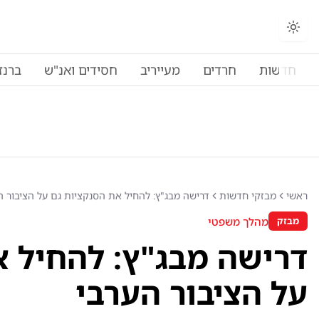
חדשות
חרדים
מעייריב
חסידים ואנ"ש
ברנז
ראשי
מבזקי חדשות
דרישה מבג"ץ: להחיל את הסנקציות גם על הציבור ה
מהלך משפטי
מבזק
דרישה מבג"ץ: להחיל א
על הציבור הערבי