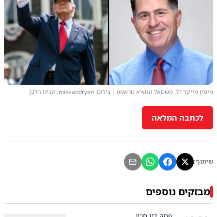
מימין מייקל דל, משמאל הנשיא טראמפ | צילום: mikeandryan, הבית הלבן
לכתבה המלאה
שיתוף:
מבזקים נוספים
פסק דין חריג