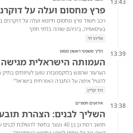
13:43
פרץ מחסום ועלה על דוקרני
רכב חשוד פרץ מחסום חיזמא ועלה על דוקרנים במנ
בעיסאוויה, ביניהם שוהה בלתי חוקי
אליהו לוי
הליך משפטי ראשון מסוגו
13:39
העמותה הישראלית מגישה ע
הערעור שהוגש בלוקסמבורג טוען לעיוותים בתיק הרא
להטיל אימה על החברה האזרחית בישראל"
דוד קליין
אירועים חמורים
13:38
השליך לבנים: הצהרת תובע 
תושב רמת גן בן 40 נעצר בחשד להש
קשה נגד כל ניסיון לפגוע בחופש העיתונות"