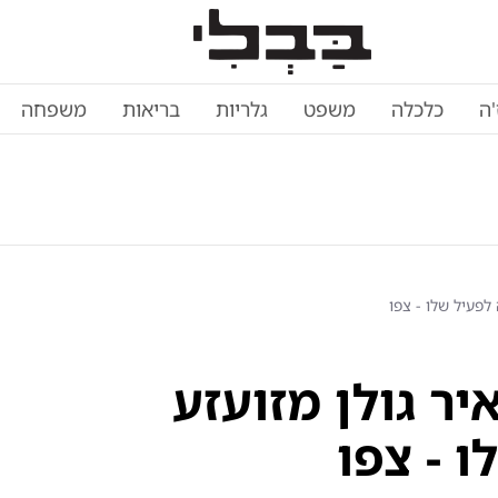
'ה
כלכלה
משפט
גלריות
בריאות
משפחה
 לפעיל שלו - צפו
יר גולן מזועזע
 - צפו