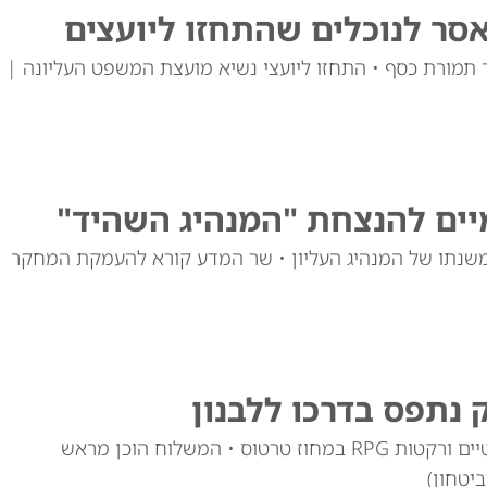
סר לנוכלים שהתחזו ליועצים
 תמורת כסף • התחזו ליועצי נשיא מועצת המשפט העליונה |
מיים להנצחת "המנהיג השהיד"
משנתו של המנהיג העליון • שר המדע קורא להעמקת המחקר
 נתפס בדרכו ללבנון
משרד הפנים הסורי מסר על תפיסת רובים אוטומטיים ורקטות RPG במחוז טרטוס • המשלוח הוכן מראש
יטחון)