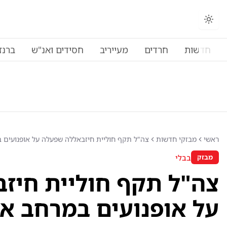
חדשות
חרדים
מעייריב
חסידים ואנ"ש
ברנז
ראשי
מבזקי חדשות
צה"ל תקף חוליית חיזבאללה שפעלה על אופנועים 
בבלי
מבזק
צה"ל תקף חוליית חיז
על אופנועים במרחב א