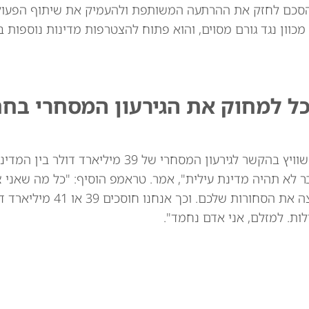
סכם לחזק את ההרתעה המשותפת ולהעמיק את שיתוף הפעולה
מכוון נגד גורם מסוים, והוא פתוח להצטרפות מדינות נוספות בא
כל למחוק את הגירעון המסחרי בח
נשיא ארה"ב דונלד טראמפ איים באופן מרומז על שוויץ בהקשר לגירעון המסחרי של 39
ר לא תהיה מדינת עילית", אמר. טראמפ הוסיף: "כל מה שאני 
לומר: אני לא רוצה את השעונים שלכם. אני לא רוצה
ות. למזלם, אני אדם נחמד".