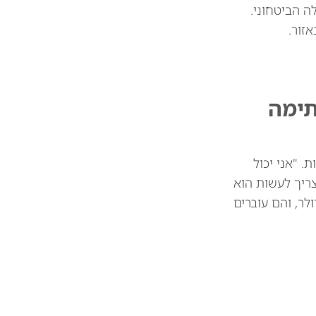
 הביטחוני.
זור.
תימה
 מיליארד דולר בין המדינות. "אני יכול
צריך לעשות הוא
 את הסחורות שלכם. וכך אנחנו חוסכים 39 או 41 מיליארד דולר, והם עוברים