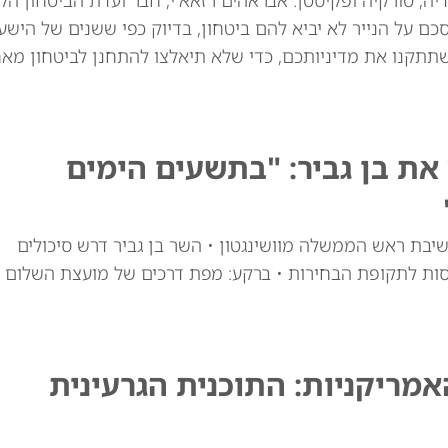
יה, טורקיה ופקיסטן. אבראהים רזאא'י, חבר ועדת הביטחון הל
ם על הנייר לא יביא להם ביטחון, בדיוק כפי ששנים של הישע
שתתקנו את מדיניותכם, כדי שלא תיאלצו להתחנן לביטחון מאח
ת בן גביר: "בתשעים הימים
יבת ראש הממשלה מוושינגטון • השר בן גביר דרש סיכולים
סות לתקופת הבחירות • ברקע: מפת דרכים של מועצת השלום
ריקניות: התוכנית הגרעינית