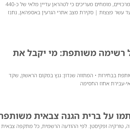
למרות התקיפות האמריקאיות באתרי ההעשרה המרכזיים, מומחים מעריכים כי לטהראן עדיין מלאי של כ-440
ד עשר פצצות | סקירת מצב אתרי הגרעין באספהאן, נתנז
ל רשימה משותפת: מי יקבל את
ותפת בבחירות • המתווה שנדון: גנץ במקום הראשון, שקד
י-עבירת אחוז החסימה
תמו על ברית הגנה צבאית משותפת
יה, טורקיה ופקיסטן. לפי ההודעה הרשמית, כל מתקפה צבאית