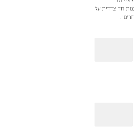
אומי של
נות חד-צדדית על
רים".