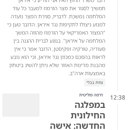
דובר משרד החוץ האיראני הודיע כי איראן
תמשיך לסגור את מצר הורמוז למעבר כל עוד
המלחמה נמשכת. לדבריו, סגירת המצר נועדה
למנוע ניצולו לתקיפות נגד איראן. הדובר טען כי
"המצור האמריקאי על הורמוז מהווה המשך
המלחמה על איראן". בנוגע לברית ההגנה בין
סעודיה, טורקיה ופקיסטן, הדובר אמר כי אין
לראות בהסכם כמכוון נגד איראן, וכי הוא נובע
מהבנת מדינות האזור שלא ניתן להשיג ביטחון
באמצעות ארה"ב.
צוות בבלי
דרמה פוליטית
12:38
במפלגה
החילונית
החדשה: אישה