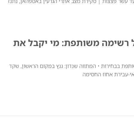
ד עשר פצצות | סקירת מצב אתרי הגרעין באספהאן, נתנז
ל רשימה משותפת: מי יקבל את
ותפת בבחירות • המתווה שנדון: גנץ במקום הראשון, שקד
י-עבירת אחוז החסימה