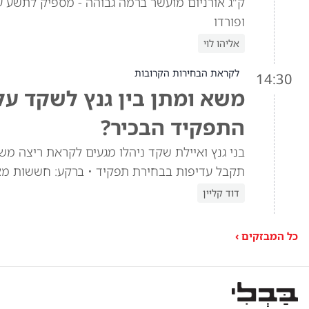
ק"ג אורניום מועשר ברמה גבוהה - מספיק לתשע ע
ופורדו
אליהו לוי
לקראת הבחירות הקרובות
14:30
משא ומתן בין גנץ לשקד ע
התפקיד הבכיר?
בני גנץ ואיילת שקד ניהלו מגעים לקראת ריצה מש
תקבל עדיפות בבחירת תפקיד • ברקע: חששות מא
דוד קליין
כל המבזקים ›