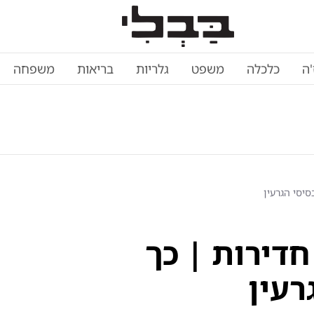
'ה
כלכלה
משפט
גלריות
בריאות
משפחה
י הצללים נחשף: 144 חדירות | כך
רעין