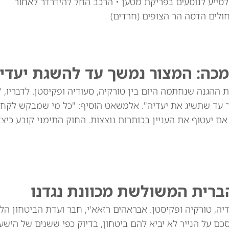
י לוי זצ"ל, כבן 30, יצא מרכבו לסייע לנוסעים בפריקת מטען • הרכב החל להידרדר לאחור
חולים הדסה הר הצופים (חרדים)
מכה: המצור נמשך עד להשגת יעדינ
ההגנה שנחתמה היום בין טורקיה, סעודיה ופקיסטן. לדבריו, 
ך עד שתשיג את יעדיה". אלמשאט הוסיף: "כל מי שמבקש לקח
שנים הוא תוקפן, גם אם יעטוף את העניין בכותרות נוצצות. החוק התימני קובע כי
ברית המשולשת מכוונת נגדנו
יה, טורקיה ופקיסטן. אבראהים רזאא'י, חבר ועדת הביטחון הל
ם על הנייר לא יביא להם ביטחון, בדיוק כפי ששנים של הישע