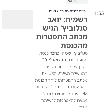
יהודה פנחסי
סיום כהונה בת חמש שנים
11:55
רשמית: יואב
סגלוביץ' הגיש
מכתב התפטרות
מהכנסת
סגלוביץ', שכיהן כחבר כנסת
מטעם יש עתיד מאז 2019
וכסגן שר לביטחון הפנים
בממשלת השינוי, הגיש את
מכתב התפטרותו ליו"ר הכנסת
• התפטרותו תיכנס לתוקף תוך
48 שעות • דיווחים: מנהל
מגעים להצטרפות לרשימת
רע"ם