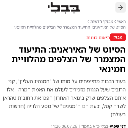
חזרה
ראשי
מבזקי חדשות
הסיוט של האיראנים: התיעוד המצמרר של הצלפים מהלוויית חמינאי
תיאום כוונות
מבזק
הסיוט של האיראנים: התיעוד
המצמרר של הצלפים מהלוויית
חמינאי
בעוד רבבות מתייפחים על מותו של "המנהיג העליון", קני
הרובים שעל הגגות מזכירים לעולם את האמת המרה - אלו
אותם הצלפים שרק בינואר האחרון הפכו את רחובות טהראן
לשדה קטל, וכעת הם ה"מגינים" של מסע הלוויה (חדשות
בעולם)
דני שפיץ
•
בבלי
•
כ"א בתמוז | 06.07.26 11:26