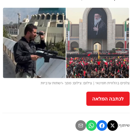
צלפים בהלווית חמינאי | צילום: צילום: מסך -רשתות ערביות
לכתבה המלאה
שיתוף: