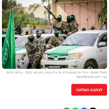
חמבלי חמאס - גדודי אל-קסאם בדיר אל-בלח בעזה, בפברואר 2025 | צילום: צילום:
עבד רחים חטיב/Flash90
לכתבה המלאה