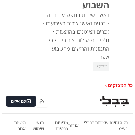
השבוע
ראשי ישיבות בנופש עם בניהם
• רבנים ואישי ציבור באירועים •
זמרים ופייטנים בהופעות •
ח"כים בפעילות ציבורית • כל
התמונות והרגעים מהשבוע
שעבר
זיידל'ע
כל המבזקים ›
פנו אלינו
RSS
כל הזכויות שמורות לבבלי
מדיניות
תנאי
נגישות
אודות
בע״מ
פרטיות
שימוש
אתר