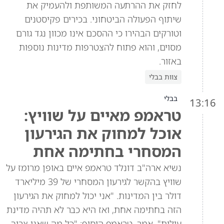
לחזק את ההרתעה המשותפת ולהעמיק את
שיתוף הפעולה הביטחוני. בכירים פקיסטנים
וטורקים הבהירו כי ההסכם אינו מכוון נגד גורם
מסוים, והוא פתוח להצטרפות מדינות נוספות
באזור.
צוות בבלי
בבלי
13:16
טראמפ מאיים על שוויץ:
אוכל למחוק את הגירעון
המסחרי בחתימה אחת
נשיא ארה"ב דונלד טראמפ איים באופן מרומז על
שוויץ בהקשר לגירעון המסחרי של 39 מיליארד
דולר בין המדינות. "אני יכול למחוק את הגירעון
הזה בחתימה אחת, ואז היא כבר לא תהיה מדינת
עילית", אמר. טראמפ הוסיף: "כל מה שאני צריך