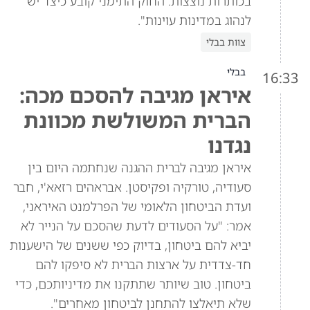
בכותרות נוצצות. החוק התימני קובע כיצד יש
לנהוג במדינות עוינות".
צוות בבלי
בבלי
16:33
איראן מגיבה להסכם מכה:
הברית המשולשת מכוונת
נגדנו
איראן מגיבה לברית ההגנה שנחתמה היום בין
סעודיה, טורקיה ופקיסטן. אבראהים רזאא'י, חבר
ועדת הביטחון הלאומי של הפרלמנט האיראני,
אמר: "על הסעודים לדעת שהסכם על הנייר לא
יביא להם ביטחון, בדיוק כפי ששנים של הישענות
חד-צדדית על ארצות הברית לא סיפקו להם
ביטחון. טוב שיותר שתתקנו את מדיניותכם, כדי
שלא תיאלצו להתחנן לביטחון מאחרים".