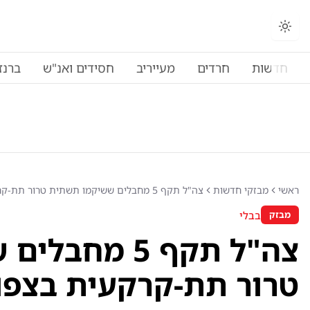
חדשות
חרדים
מעייריב
חסידים ואנ"ש
ברנז
ראשי
מבזקי חדשות
צה"ל תקף 5 מחבלים ששיקמו תשתית טרור תת-קרקעית בצפון עזה
בבלי
מבזק
צה"ל תקף 5 מ
טרור תת-קרקעית בצפון