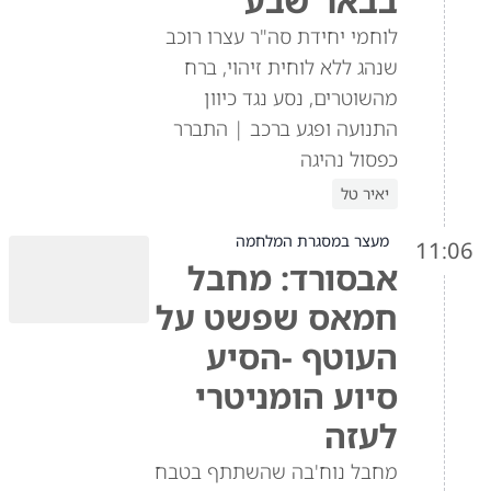
בבאר שבע
לוחמי יחידת סה"ר עצרו רוכב
שנהג ללא לוחית זיהוי, ברח
מהשוטרים, נסע נגד כיוון
התנועה ופגע ברכב | התברר
כפסול נהיגה
יאיר טל
מעצר במסגרת המלחמה
11:06
אבסורד: מחבל
חמאס שפשט על
העוטף -הסיע
סיוע הומניטרי
לעזה
מחבל נוח'בה שהשתתף בטבח