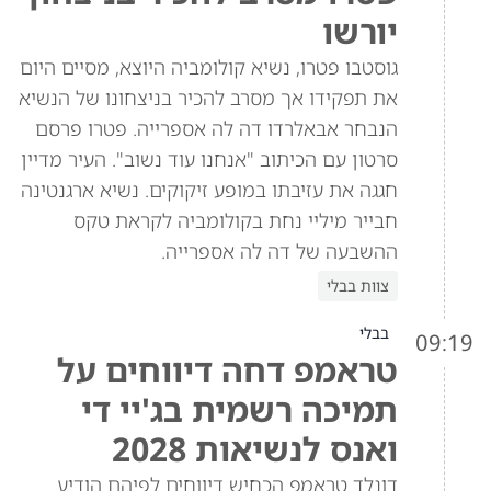
יורשו
גוסטבו פטרו, נשיא קולומביה היוצא, מסיים היום
את תפקידו אך מסרב להכיר בניצחונו של הנשיא
הנבחר אבאלרדו דה לה אספרייה. פטרו פרסם
סרטון עם הכיתוב "אנחנו עוד נשוב". העיר מדיין
חגגה את עזיבתו במופע זיקוקים. נשיא ארגנטינה
חבייר מיליי נחת בקולומביה לקראת טקס
ההשבעה של דה לה אספרייה.
צוות בבלי
בבלי
09:19
טראמפ דחה דיווחים על
תמיכה רשמית בג'יי די
ואנס לנשיאות 2028
דונלד טראמפ הכחיש דיווחים לפיהם הודיע