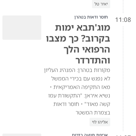
יאיר טל
חוסר ודאות בטהרן
11:08
מוג'תבא ימות
בקרוב? כך מצבו
הרפואי הלך
והתדרדר
מקורות בטהרן: המנהיג העליון
לא נפגש עם בכירי הממשל
מאז התקיפה האמריקאית •
נשיא איראן: "התקשורת עמו
קשה מאוד" • חוסר ודאות
בצמרת המשטר
אליהו לוי
אכיפת תנועה בדרום