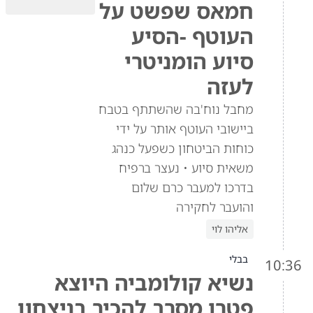
חמאס שפשט על
העוטף -הסיע
סיוע הומניטרי
לעזה
מחבל נוח'בה שהשתתף בטבח
ביישובי העוטף אותר על ידי
כוחות הביטחון כשפעל כנהג
משאית סיוע • נעצר ברפיח
בדרכו למעבר כרם שלום
והועבר לחקירה
אליהו לוי
בבלי
10:36
נשיא קולומביה היוצא
פטרו מסרב להכיר בניצחון