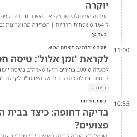
יוקרה
ל-164 משפחות חרדיות | הפרידה מהזיכרונות (בארץ)
משה כץ
יוזמה מיוחדת של חסידות בעלזא
11:00
לקראת 'זמן אלול': טיסה ח
למעלה מ-200 בחורים הגיעו מארה"ב בטיס
• בסיום זכו להיכנס לחדרו של האדמו"ר לקבלת ב
חיים כהן
טענות חמורות
10:55
בדיקה דחופה: כיצד בבית ה
פצועים?
ישראל כ"ץ הנחה לבדוק באופן מיידי ויסודי טענו