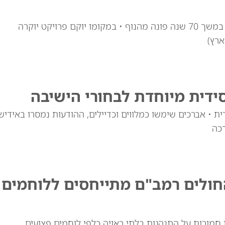
המבנה המיתולוגי שהציף את השכונות בריח קפה במשך 70 שנה פונה מהנוף • במקומו יוקם פרויקט יוקרה
סידית מיוחדת לבחורי הישיבה
ה ייעודית • אברכים שימשו כמלווים וכדיילים, ההודעות נמסרו באידיש
רכה
חולים רמב"ם מתייחסים ללוחמים
ת חמורות על התנהגות בלתי ראויה כלפי לוחמים פצועים