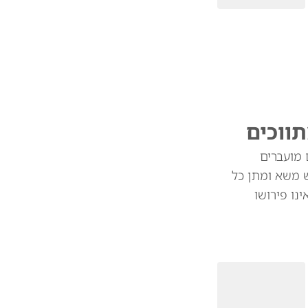
תווכים
 מועברים
ש משא ומתן כל
נו פירושו