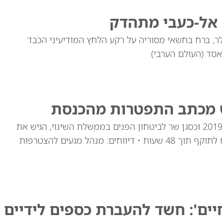
שעליו הוצב פרס של 10 מיליון דולר, ברח בחשאי מסוריה על רקע הלחץ המודיעיני הכבד
אסד (העולם הערבי)
יש מכתב התפטרות מהכנסת
סגלוביץ', שכיהן כחבר כנסת מטעם יש עתיד מאז 2019 וכסגן שר לביטחון הפנים בממשלת השינוי, הגיש את
מכתב התפטרותו ליו"ר הכנסת • התפטרותו תיכנס לתוקף תוך 48 שעות • דיווחים: מנהל מגעים להצטרפות
יים': חשד להעברת כספים לידיים