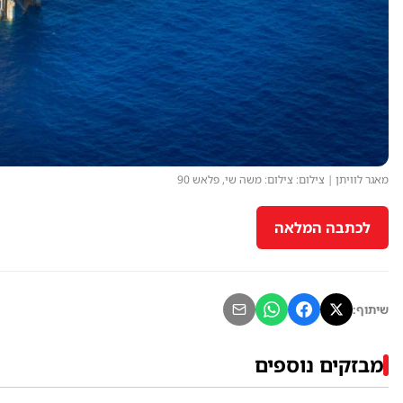
מאגר לוויתן | צילום: צילום: משה שי, פלאש 90
לכתבה המלאה
שיתוף:
מבזקים נוספים