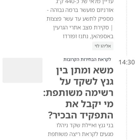
עדיין מלאי של כ-440 ק"ג
אורניום מועשר ברמה גבוהה -
מספיק לתשע עד עשר פצצות
| סקירת מצב אתרי הגרעין
באספהאן, נתנז ופורדו
אליהו לוי
לקראת הבחירות הקרובות
14:30
משא ומתן בין
גנץ לשקד על
רשימה משותפת:
מי יקבל את
התפקיד הבכיר?
בני גנץ ואיילת שקד ניהלו
מגעים לקראת ריצה משותפת