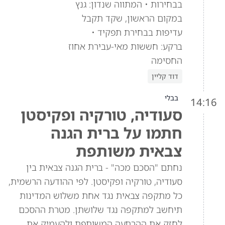
בבחירות • המתווה שנדון: גנץ
במקום הראשון, שקד תקבל
עדיפות בבחירת תפקיד •
ברקע: חששות מאי-עבירת אחוז
החסימה
דוד קליין
בבלי
14:16
סעודיה, טורקיה ופקיסטן
חתמו על ברית הגנה
צבאית משותפת
נחתם "הסכם מכה" - ברית הגנה צבאית בין
סעודיה, טורקיה ופקיסטן. לפי ההודעה הרשמית,
כל מתקפה צבאית נגד אחת משלוש המדינות
תיחשב למתקפה נגד שלושתן. מטרת ההסכם
לחזק את ההרתעה המשותפת ולהעמיק את