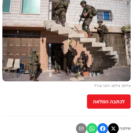
צילום: צילום: דובר צה"ל
לכתבה המלאה
שיתוף: