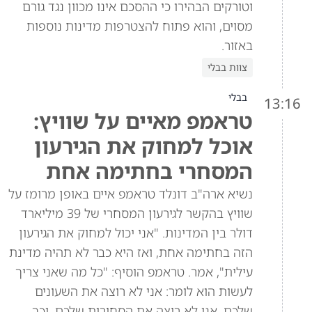
וטורקים הבהירו כי ההסכם אינו מכוון נגד גורם
מסוים, והוא פתוח להצטרפות מדינות נוספות
באזור.
צוות בבלי
בבלי
13:16
טראמפ מאיים על שוויץ:
אוכל למחוק את הגירעון
המסחרי בחתימה אחת
נשיא ארה"ב דונלד טראמפ איים באופן מרומז על
שוויץ בהקשר לגירעון המסחרי של 39 מיליארד
דולר בין המדינות. "אני יכול למחוק את הגירעון
הזה בחתימה אחת, ואז היא כבר לא תהיה מדינת
עילית", אמר. טראמפ הוסיף: "כל מה שאני צריך
לעשות הוא לומר: אני לא רוצה את השעונים
שלכם. אני לא רוצה את הסחורות שלכם. וכך