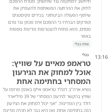
תיחשב למתקפה נגד שלושתן. מטרת ההסכם
לחזק את ההרתעה המשותפת ולהעמיק את
שיתוף הפעולה הביטחוני. בכירים פקיסטנים
וטורקים הבהירו כי ההסכם אינו מכוון נגד גורם
מסוים, והוא פתוח להצטרפות מדינות נוספות
באזור.
צוות בבלי
בבלי
13:16
טראמפ מאיים על שוויץ:
אוכל למחוק את הגירעון
המסחרי בחתימה אחת
נשיא ארה"ב דונלד טראמפ איים באופן מרומז על
שוויץ בהקשר לגירעון המסחרי של 39 מיליארד
דולר בין המדינות. "אני יכול למחוק את הגירעון
הזה בחתימה אחת, ואז היא כבר לא תהיה מדינת