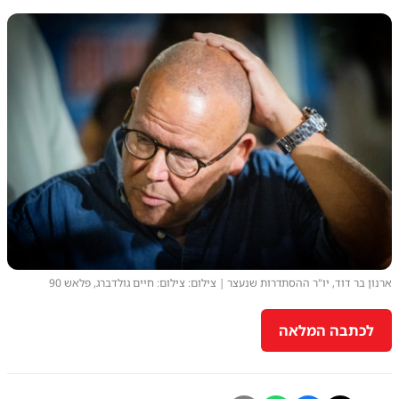
ארנון בר דוד, יו"ר ההסתדרות שנעצר | צילום: צילום: חיים גולדברג, פלאש 90
לכתבה המלאה