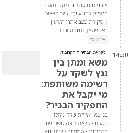
אורניום מועשר ברמה גבוהה -
מספיק לתשע עד עשר פצצות
| סקירת מצב אתרי הגרעין
באספהאן, נתנז ופורדו
אליהו לוי
לקראת הבחירות הקרובות
14:30
משא ומתן בין
גנץ לשקד על
רשימה משותפת:
מי יקבל את
התפקיד הבכיר?
בני גנץ ואיילת שקד ניהלו
מגעים לקראת ריצה משותפת
בבחירות • המתווה שנדון: גנץ