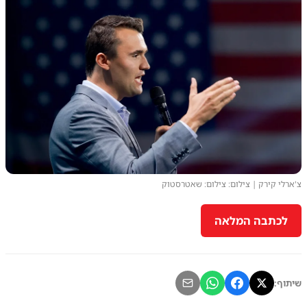
צ'ארלי קירק | צילום: צילום: שאטרסטוק
לכתבה המלאה
שיתוף: