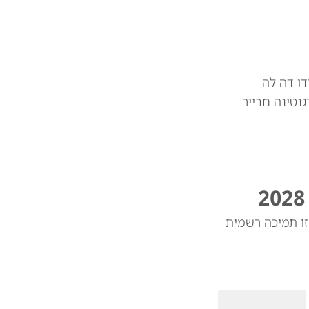
דו דה לה
גנטינה חבייר
די ואנס יהיה מועמדו לנשיאות ב-2028. כשנשאל אם זו תמיכה רשמית