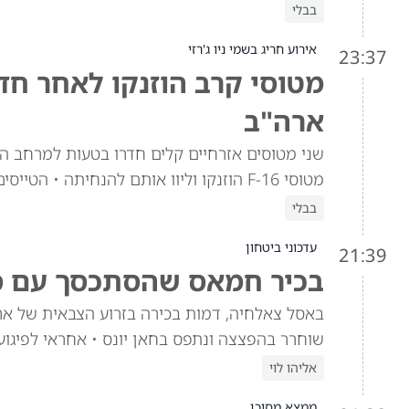
בבלי
אירוע חריג בשמי ניו ג'רזי
23:37
מטוסי קרב הוזנקו לאחר חד
ארה"ב
שני מטוסים אזרחיים קלים חדרו בטעות למרחב האס
מטוסי F-16 הוזנקו וליוו אותם להנחיתה • הטייסים נחקרו • לא נשקפה סכנה ממשית
בבלי
עדכוני ביטחון
21:39
בכיר חמאס שהסתכסך עם סי
באסל צאלחיה, דמות בכירה בזרוע הצבאית של ארגו
שוחרר בהפצצה ונתפס בחאן יונס • אחראי לפיגוע הקו
אליהו לוי
ממצא מסוכן