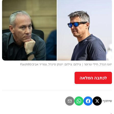
יועז הנדל, חילי טרופר | צילום: צילום: יונתן סינדל, צפריר אביב/Flash90
לכתבה המלאה
שיתוף: