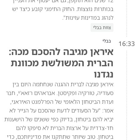
12 שנים הוא תוקפן, גם אם יעטוף את העניין
בכותרות נוצצות. החוק התימני קובע כיצד יש
לנהוג במדינות עוינות".
צוות בבלי
בבלי
16:33
איראן מגיבה להסכם מכה:
הברית המשולשת מכוונת
נגדנו
איראן מגיבה לברית ההגנה שנחתמה היום בין
סעודיה, טורקיה ופקיסטן. אבראהים רזאא'י, חבר
ועדת הביטחון הלאומי של הפרלמנט האיראני,
אמר: "על הסעודים לדעת שהסכם על הנייר לא
יביא להם ביטחון, בדיוק כפי ששנים של הישענות
חד-צדדית על ארצות הברית לא סיפקו להם
ביטחון. טוב שיותר שתתקנו את מדיניותכם, כדי