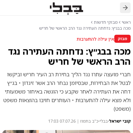
חזרה
ראשי
מבזקי חדשות
מכה בבג״ץ: נדחתה העתירה נגד הרב הראשי של חריש
אין עילה להתערבות
מבזק
מכה בבג״ץ: נדחתה העתירה נגד
הרב הראשי של חריש
חברי מועצה עתרו נגד הליך בחירת רב העיר חריש וביקשו
לבטל את הבחירות, שבסיומן נבחר הרב אשר זיגדון • בג״ץ
דחה את העתירה לאחר שקבע כי הוגשה באיחור משמעותי
ולא מצא עילה להתערבות • העותרים חויבו בהוצאות משפט
(משפט)
קובי ישראל
•
בבלי
•
כ"ב בתמוז | 07.07.26 17:03