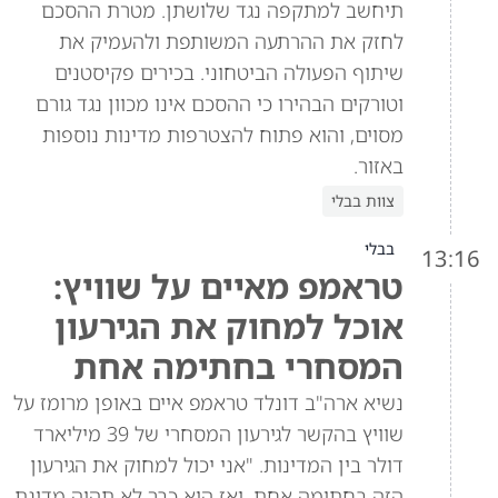
תיחשב למתקפה נגד שלושתן. מטרת ההסכם
לחזק את ההרתעה המשותפת ולהעמיק את
שיתוף הפעולה הביטחוני. בכירים פקיסטנים
וטורקים הבהירו כי ההסכם אינו מכוון נגד גורם
מסוים, והוא פתוח להצטרפות מדינות נוספות
באזור.
צוות בבלי
בבלי
13:16
טראמפ מאיים על שוויץ:
אוכל למחוק את הגירעון
המסחרי בחתימה אחת
נשיא ארה"ב דונלד טראמפ איים באופן מרומז על
שוויץ בהקשר לגירעון המסחרי של 39 מיליארד
דולר בין המדינות. "אני יכול למחוק את הגירעון
הזה בחתימה אחת, ואז היא כבר לא תהיה מדינת