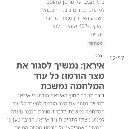
בתל אביב ועל מחסן שהוסב
למתחם מגורים ביבנה • במהלך
השבוע האחרון נעצרו ברחבי
הארץ כ-462 שוהים בלתי
חוקיים
משה כץ
בבלי
12:57
איראן: נמשיך לסגור את
מצר הורמוז כל עוד
המלחמה נמשכת
דובר משרד החוץ האיראני הודיע כי איראן
תמשיך לסגור את מצר הורמוז למעבר כל עוד
המלחמה נמשכת. לדבריו, סגירת המצר נועדה
למנוע ניצולו לתקיפות נגד איראן. הדובר טען כי
"המצור האמריקאי על הורמוז מהווה המשך