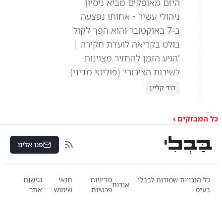
היזם מאופקים מביא ניסיון
ניהולי עשיר • אחותו נפצעה
ב-7 באוקטובר והוא הפך לקול
בולט בקריאה לועדת חקירה |
'הגיע הזמן להחזיר מצוינות
לשירות הציבורי' (פוליטי מדיני)
דוד קליין
כל המבזקים ›
פנו אלינו
RSS
כל הזכויות שמורות לבבלי
מדיניות
תנאי
נגישות
אודות
בע״מ
פרטיות
שימוש
אתר