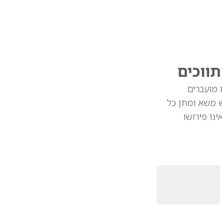
תווכים
 מועברים
ש משא ומתן כל
נו פירושו