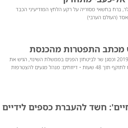
שעליו הוצב פרס של 10 מיליון דולר, ברח בחשאי מסוריה על רקע הלחץ המודיעיני הכבד
אסד (העולם הערבי)
יש מכתב התפטרות מהכנסת
סגלוביץ', שכיהן כחבר כנסת מטעם יש עתיד מאז 2019 וכסגן שר לביטחון הפנים בממשלת השינוי, הגיש את
מכתב התפטרותו ליו"ר הכנסת • התפטרותו תיכנס לתוקף תוך 48 שעות • דיווחים: מנהל מגעים להצטרפות
יים': חשד להעברת כספים לידיים