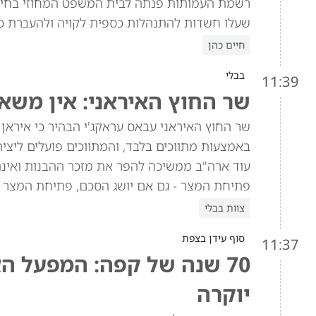
רשמת העמותות פנתה לבית המשפט המחוזי בחיפה
שעלו חשדות להתנהלות כספית לקויה ולהעברת כ
חיים כהן
בבלי
11:39
שר החוץ האיראני: אין משא
שר החוץ האיראני עבאס עראקג'י הבהיר כי איראן
באמצעות מתווכים בלבד, והמתווכים פועלים ליצי
עוד ארה"ב ממשיכה להפר את מזכר ההבנות ואינה 
פתיחת המצר - גם אם יושג הסכם, פתיחת המצר מו
צוות בבלי
סוף עידן בצפת
11:37
70 שנה של קפה: המפעל הא
יוקרה