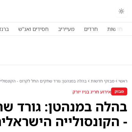
החלפת מצב תצוגה
חדשות
חרדים
מעייריב
חסידים ואנ"ש
ברנז
ראשי
מבזקי חדשות
בהלה במנהטן: גורד שחקים החל לקרוס - הקונסולי
אירוע חריג בניו יורק
מבזק
בהלה במנהטן: גורד ש
- הקונסולייה הישראלי