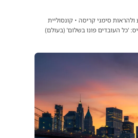
חל לשקוע ולהראות סימני קריסה • קונסוליית
ס: 'כל העובדים פונו בשלום' (בעולם)