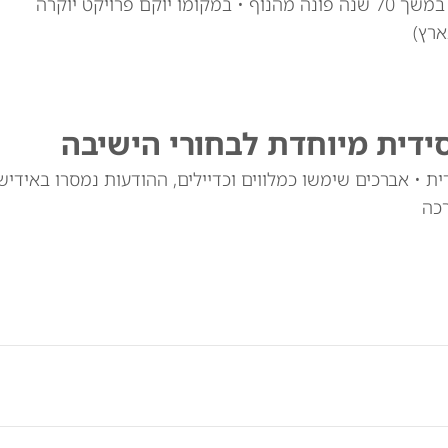
המבנה המיתולוגי שהציף את השכונות בריח קפה במשך 70 שנה פונה מהנוף • במקומו יוקם פרויקט יוקרה
סידית מיוחדת לבחורי הישיבה
ה ייעודית • אברכים שימשו כמלווים וכדיילים, ההודעות נמסרו באידיש
רכה