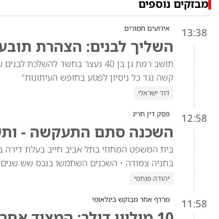
מבזקים נוספים
אירועים חמורים
13:38
השליך לבנים: הצהרת תובע 
תושב רמת גן בן 40 נעצר בחשד להש
קשה נגד כל ניסיון לפגוע בחופש העיתונות"
דוד ישראלי
פסק דין חריג
12:58
השכנה סתם התעקשה - ותשל
בית המשפט המחוזי בתל אביב חייב בעלת דירה ב
בחניה צמודה • השכנים השתמשו בנכס שש שנים,
יהודה פנחסי
מרדף אחר מבוקש בינלאומי
11:58
10 מיליון דולר: המצוד אחר אל-כעבי מתהדק