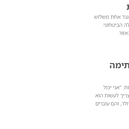
 נגד אחת משלוש
 הביטחוני.
זור.
תימה
 מיליארד דולר בין המדינות. "אני יכול
צריך לעשות הוא
 את הסחורות שלכם. וכך אנחנו חוסכים 39 או 41 מיליארד דולר, והם עוברים