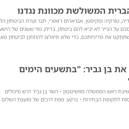
ברית המשולשת מכוונת נגדנו
יה, טורקיה ופקיסטן. אבראהים רזאא'י, חבר ועדת הביטחון הל
ם על הנייר לא יביא להם ביטחון, בדיוק כפי ששנים של הישע
שתתקנו את מדיניותכם, כדי שלא תיאלצו להתחנן לביטחון מאח
ת בן גביר: "בתשעים הימים
יבת ראש הממשלה מוושינגטון • השר בן גביר דרש סיכולים
סות לתקופת הבחירות • ברקע: מפת דרכים של מועצת השלום