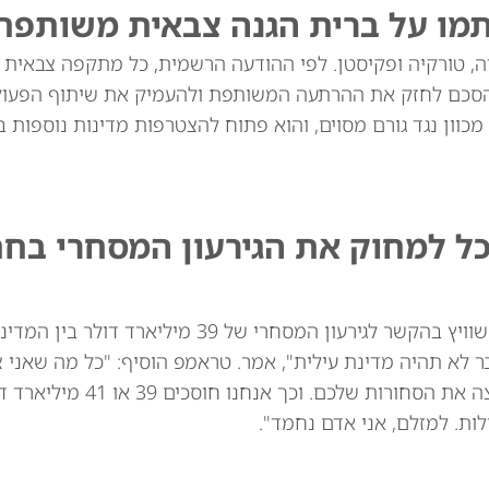
תמו על ברית הגנה צבאית משותפת
יה, טורקיה ופקיסטן. לפי ההודעה הרשמית, כל מתקפה צבאית
סכם לחזק את ההרתעה המשותפת ולהעמיק את שיתוף הפעולה
מכוון נגד גורם מסוים, והוא פתוח להצטרפות מדינות נוספות בא
כל למחוק את הגירעון המסחרי בח
נשיא ארה"ב דונלד טראמפ איים באופן מרומז על שוויץ בהקשר לגירעון המסחרי של 39
ר לא תהיה מדינת עילית", אמר. טראמפ הוסיף: "כל מה שאני 
לומר: אני לא רוצה את השעונים שלכם. אני לא רוצה
ות. למזלם, אני אדם נחמד".