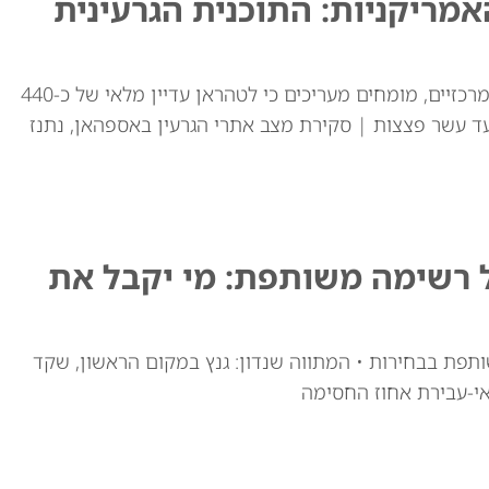
ריקניות: התוכנית הגרעינית
למרות התקיפות האמריקאיות באתרי ההעשרה המרכזיים, מומחים מעריכים כי לטהראן עדיין מלאי של כ-440
ד עשר פצצות | סקירת מצב אתרי הגרעין באספהאן, נתנז
ל רשימה משותפת: מי יקבל את
ותפת בבחירות • המתווה שנדון: גנץ במקום הראשון, שקד
י-עבירת אחוז החסימה