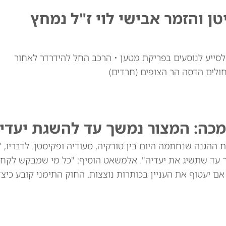
טן והזמר אבישי לוי ז"ל נמחץ
י לוי זצ"ל, כבן 30, יצא מרכבו לסייע לנוסעים בפריקת מטען • הרכב החל להידרדר לאחור
חולים הדסה הר הצופים (חרדים)
מכה: המצור נמשך עד להשגת יעדינ
ההגנה שנחתמה היום בין טורקיה, סעודיה ופקיסטן. לדבריו, 
ך עד שתשיג את יעדיה". אלמשאט הוסיף: "כל מי שמבקש לקח
שנים הוא תוקפן, גם אם יעטוף את העניין בכותרות נוצצות. החוק התימני קובע כי