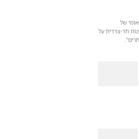
אומי של
נות חד-צדדית על
רים".