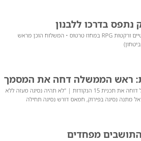
 נתפס בדרכו ללבנון
משרד הפנים הסורי מסר על תפיסת רובים אוטומטיים ורקטות RPG במחוז טרטוס • המשלוח הוכן מראש
יטחון)
ת: ראש הממשלה דחה את המסמך
ראש הממשלה הבהיר בישיבת הממשלה כי ישראל דוחה את תכנית 15 הנקודות | "לא תהיה נסיגה מעזה ללא
ל מתנה נסיגה בפירוק, חמאס דורש נסיגה תחילה
 התושבים מפחדים