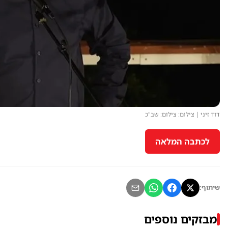
דוד זיני | צילום: צילום: שב"כ
לכתבה המלאה
שיתוף:
מבזקים נוספים