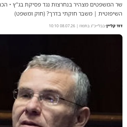
שר המשפטים מצהיר בנחרצות נגד פסיקת בג"ץ • ה
השיפוטית | משבר חוקתי בדרך? (חוק ומשפט)
דוד קליין
•
בבלי
•
כ"ג בתמוז | 08.07.26 10:10