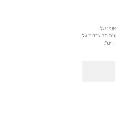
אומי של
נות חד-צדדית על
רים".