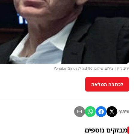
יריב לוין | צילום: צילום: Yonatan Sindel/Flash90
לכתבה המלאה
שיתוף:
מבזקים נוספים