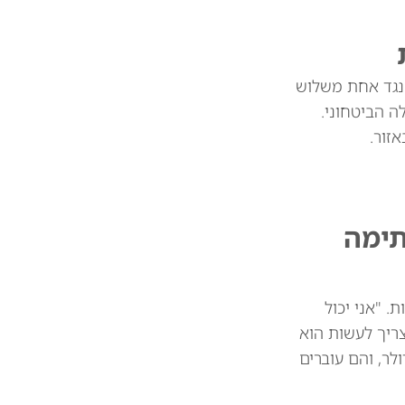
 נגד אחת משלוש
 הביטחוני.
זור.
תימה
 מיליארד דולר בין המדינות. "אני יכול
צריך לעשות הוא
 את הסחורות שלכם. וכך אנחנו חוסכים 39 או 41 מיליארד דולר, והם עוברים