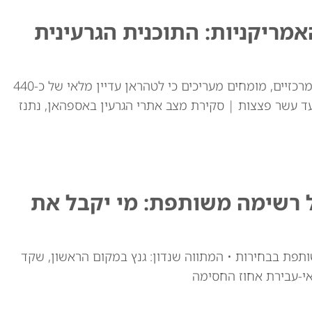
ריקניות: התוכנית הגרעינית
למרות התקיפות האמריקאיות באתרי ההעשרה המרכזיים, מומחים מעריכים כי לטהראן עדיין מלאי של כ-440
ד עשר פצצות | סקירת מצב אתרי הגרעין באספהאן, נתנז
ל רשימה משותפת: מי יקבל את
ותפת בבחירות • המתווה שנדון: גנץ במקום הראשון, שקד
י-עבירת אחוז החסימה