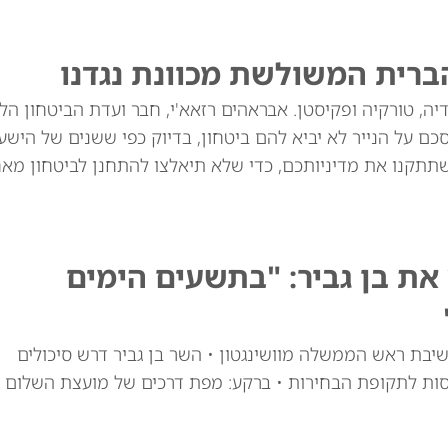
ברית המשולשת מכוונת נגדנו
יה, טורקיה ופקיסטן. אבראהים רזאא'י, חבר ועדת הביטחון הל
ם על הנייר לא יביא להם ביטחון, בדיוק כפי ששנים של הישע
שתתקנו את מדיניותכם, כדי שלא תיאלצו להתחנן לביטחון מאח
ת בן גביר: "בתשעים הימים
יבת ראש הממשלה מוושינגטון • השר בן גביר דרש סיכולים
סות לתקופת הבחירות • ברקע: מפת דרכים של מועצת השלום