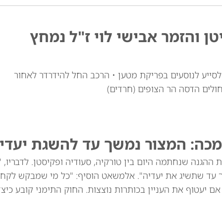
טן והזמר אבישי לוי ז"ל נמחץ
י לוי זצ"ל, כבן 30, יצא מרכבו לסייע לנוסעים בפריקת מטען • הרכב החל להידרדר לאחור
חולים הדסה הר הצופים (חרדים)
מכה: המצור נמשך עד להשגת יעדינ
ההגנה שנחתמה היום בין טורקיה, סעודיה ופקיסטן. לדבריו, 
ך עד שתשיג את יעדיה". אלמשאט הוסיף: "כל מי שמבקש לקח
שנים הוא תוקפן, גם אם יעטוף את העניין בכותרות נוצצות. החוק התימני קובע כי