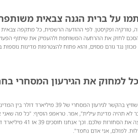
תמו על ברית הגנה צבאית משותפת
יה, טורקיה ופקיסטן. לפי ההודעה הרשמית, כל מתקפה צבאית
סכם לחזק את ההרתעה המשותפת ולהעמיק את שיתוף הפעולה
מכוון נגד גורם מסוים, והוא פתוח להצטרפות מדינות נוספות בא
כל למחוק את הגירעון המסחרי בח
נשיא ארה"ב דונלד טראמפ איים באופן מרומז על שוויץ בהקשר לגירעון המסחרי של 39
ר לא תהיה מדינת עילית", אמר. טראמפ הוסיף: "כל מה שאני 
לומר: אני לא רוצה את השעונים שלכם. אני לא רוצה
ות. למזלם, אני אדם נחמד".