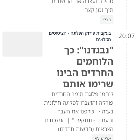
מהירה ועצרה את החשודים
תוך זמן קצר
בבלי
בעקבות פירוק הפלוגה - הציטוטים
20:07
המלאים
"נבגדנו": כך
הלוחמים
החרדים הבינו
שרימו אותם
לוחמי פלוגת תומר החרדית
פורקה והועברו לפלוגה חילונית
בעזה • "שרפנו את העבר
והעתיד - ונתקענו" | המלכודת
הצבאית (חדשות חרדים)
אליהו לוי