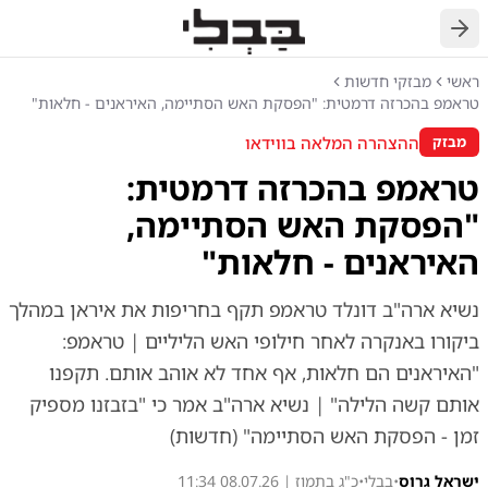
חזרה
ראשי
מבזקי חדשות
טראמפ בהכרזה דרמטית: "הפסקת האש הסתיימה, האיראנים - חלאות"
ההצהרה המלאה בווידאו
מבזק
טראמפ בהכרזה דרמטית:
"הפסקת האש הסתיימה,
האיראנים - חלאות"
נשיא ארה"ב דונלד טראמפ תקף בחריפות את איראן במהלך
ביקורו באנקרה לאחר חילופי האש הליליים | טראמפ:
"האיראנים הם חלאות, אף אחד לא אוהב אותם. תקפנו
אותם קשה הלילה" | נשיא ארה"ב אמר כי "בזבזנו מספיק
זמן - הפסקת האש הסתיימה" (חדשות)
ישראל גרוס
•
בבלי
•
כ"ג בתמוז | 08.07.26 11:34