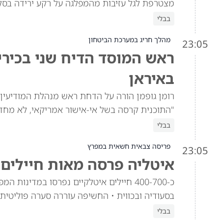
מצטרפת לגל עזיבות מהמפלגה על רקע ירידה בסק
בבלי
מהלך חריג במערכת הביטחון
23:05
ראש המוסד הדיח שני בכירי
באיראן
רומן גופמן הורה על הדחת ראש מנהלת המודיעין ו
"התוכנית קרסה בשל אי-אישור אמריקאי, לא מחד
בבלי
פריסה צבאית חשאית במפרץ
23:05
איטליה פרסה מאות חיילים 
כ-400-700 חיילים איטלקיים נפרסו במדינ
בסעודיה ובכווית • החשיפה עוררה סערה פוליטית
בבלי