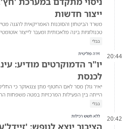
ניסוי מתקדם במערכת 'חץ':
ייצור חדשות
משרד הביטחון והסוכנות האמריקאית להגנה מטילי
טכנולוגיות בינה מלאכותית ומעבר לייצור אוטומטי
בבלי
זירה פוליטית
20:44
יו"ר הדמוקרטים מודיע: עינ
לכנסת
יאיר גולן מסר לאם החטוף מתן צנגאוקר כי החלי
הייתה בין הפעילות המרכזיות במטה משפחות החטו
בבלי
ללא חשש רכילות
20:42
הציבור יוצא לנופש: 'זיידל'