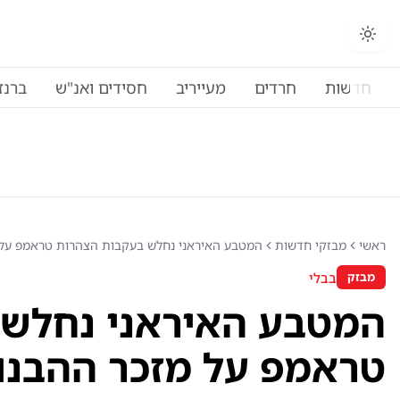
חדשות
חרדים
מעייריב
חסידים ואנ"ש
ברנז
ראשי
מבזקי חדשות
המטבע האיראני נחלש בעקבות הצהרות טראמפ על 
בבלי
מבזק
המטבע האיראני נחלש 
טראמפ על מזכר ההבנו