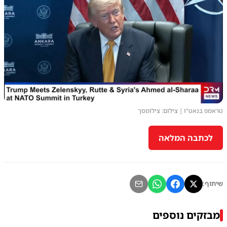
טראמפ בנאט"ו | צילום: צילומסך
לכתבה המלאה
שיתוף:
מבזקים נוספים