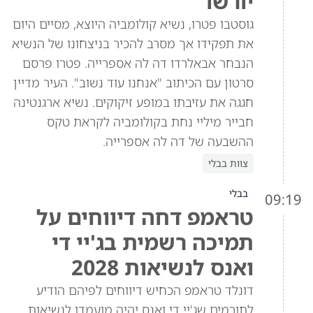
יורשו
גוסטבו פטרו, נשיא קולומביה היוצא, מסיים היום
את תפקידו אך מסרב להכיר בניצחונו של הנשיא
הנבחר אבאלרדו דה לה אספרייה. פטרו פרסם
סרטון עם הכיתוב "אנחנו עוד נשוב". העיר מדיין
חגגה את עזיבתו במופע זיקוקים. נשיא ארגנטינה
חבייר מיליי נחת בקולומביה לקראת טקס
ההשבעה של דה לה אספרייה.
צוות בבלי
בבלי
09:19
טראמפ דחה דיווחים על
תמיכה רשמית בג'יי די
ואנס לנשיאות 2028
דונלד טראמפ הכחיש דיווחים לפיהם הודיע
לתורמים שג'יי די ואנס יהיה מועמדו לנשיאות