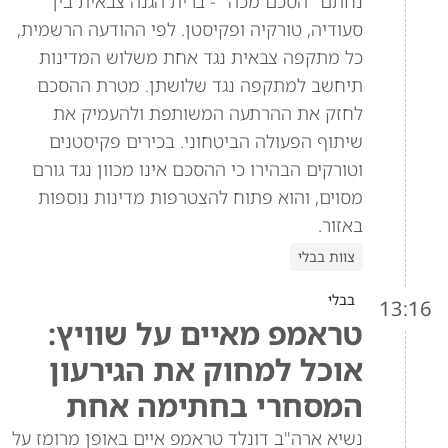
נחתם "הסכם מכה" - ברית הגנה צבאית בין
סעודיה, טורקיה ופקיסטן. לפי ההודעה הרשמית,
כל מתקפה צבאית נגד אחת משלוש המדינות
תיחשב למתקפה נגד שלושתן. מטרת ההסכם
לחזק את ההרתעה המשותפת ולהעמיק את
שיתוף הפעולה הביטחוני. בכירים פקיסטנים
וטורקים הבהירו כי ההסכם אינו מכוון נגד גורם
מסוים, והוא פתוח להצטרפות מדינות נוספות
באזור.
צוות בבלי
בבלי
13:16
טראמפ מאיים על שוויץ:
אוכל למחוק את הגירעון
המסחרי בחתימה אחת
נשיא ארה"ב דונלד טראמפ איים באופן מרומז על