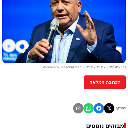
גדי איזנקוט | צילום: צילום: Avshalom Sassoni/Flash90
לכתבה המלאה
שיתוף:
מבזקים נוספים