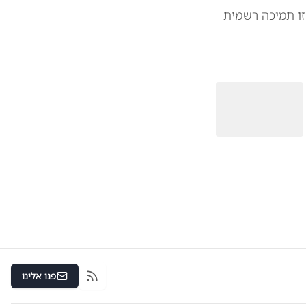
די ואנס יהיה מועמדו לנשיאות ב-2028. כשנשאל אם זו תמיכה רשמית
פנו אלינו
RSS