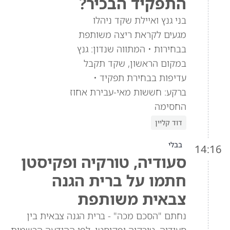
התפקיד הבכיר?
בני גנץ ואיילת שקד ניהלו
מגעים לקראת ריצה משותפת
בבחירות • המתווה שנדון: גנץ
במקום הראשון, שקד תקבל
עדיפות בבחירת תפקיד •
ברקע: חששות מאי-עבירת אחוז
החסימה
דוד קליין
בבלי
14:16
סעודיה, טורקיה ופקיסטן
חתמו על ברית הגנה
צבאית משותפת
נחתם "הסכם מכה" - ברית הגנה צבאית בין
סעודיה, טורקיה ופקיסטן. לפי ההודעה הרשמית,