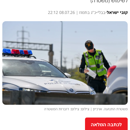
לשימוש (משטרה)
קובי ישראל
•
בבלי
•
כ"ג בתמוז | 08.07.26 22:12
משטרת התנועה. ארכיון | צילום: צילום: דוברות המשטרה
לכתבה המלאה