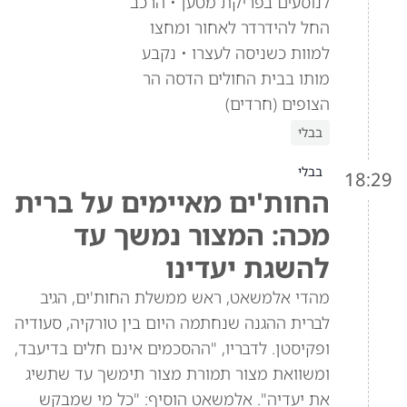
לנוסעים בפריקת מטען • הרכב
החל להידרדר לאחור ומחצו
למוות כשניסה לעצרו • נקבע
מותו בבית החולים הדסה הר
הצופים (חרדים)
בבלי
בבלי
18:29
החות'ים מאיימים על ברית
מכה: המצור נמשך עד
להשגת יעדינו
מהדי אלמשאט, ראש ממשלת החות'ים, הגיב
לברית ההגנה שנחתמה היום בין טורקיה, סעודיה
ופקיסטן. לדבריו, "ההסכמים אינם חלים בדיעבד,
ומשוואת מצור תמורת מצור תימשך עד שתשיג
את יעדיה". אלמשאט הוסיף: "כל מי שמבקש