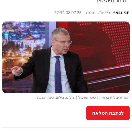
הנבחר (פוליטי)
יוני גבאי
•
בבלי
•
כ"ג בתמוז | 08.07.26 22:32
השר יריב לוין בראיון ל'כיכר השבת' | צילום: צילום: כיכר השבת
לכתבה המלאה