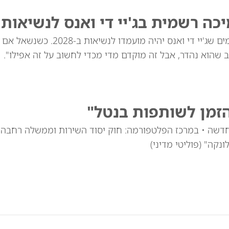
 רשמית בג'יי די ואנס לנשיאות 2028
דונלד טראמפ הכחיש דיווחים לפיהם הודיע לתורמים שג'יי 
 שהוא נהדר, אבל זה מוקדם מדי מכדי לחשוב על זה אפילו".
זמן לשותפות בנטל"
חדשה • במרכז הפלטפורמה: חוק יסוד השירות וממשלה רחבה
נקה" (פוליטי מדיני)