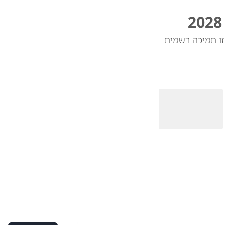
די ואנס יהיה מועמדו לנשיאות ב-2028. כשנשאל אם זו תמיכה רשמית