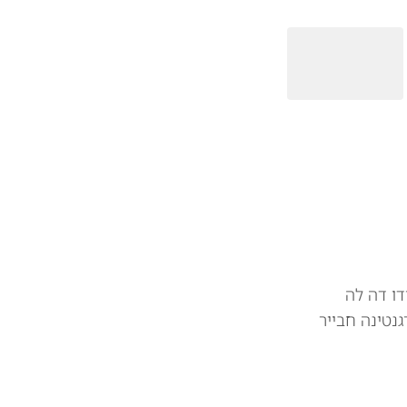
דו דה לה
גנטינה חבייר