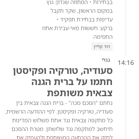
בבחירות • המתווה שנדון: גנץ
במקום הראשון, שקד תקבל
עדיפות בבחירת תפקיד •
ברקע: חששות מאי-עבירת אחוז
החסימה
דוד קליין
בבלי
14:16
סעודיה, טורקיה ופקיסטן
חתמו על ברית הגנה
צבאית משותפת
נחתם "הסכם מכה" - ברית הגנה צבאית בין
סעודיה, טורקיה ופקיסטן. לפי ההודעה הרשמית,
כל מתקפה צבאית נגד אחת משלוש המדינות
תיחשב למתקפה נגד שלושתן. מטרת ההסכם
לחזק את ההרתעה המשותפת ולהעמיק את