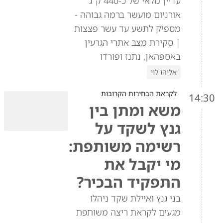
עדיין מלאי של כ-440 ק"ג
אורניום מועשר ברמה גבוהה -
מספיק לתשע עד עשר פצצות
| סקירת מצב אתרי הגרעין
באספהאן, נתנז ופורדו
אליהו לוי
לקראת הבחירות הקרובות
14:30
משא ומתן בין
גנץ לשקד על
רשימה משותפת:
מי יקבל את
התפקיד הבכיר?
בני גנץ ואיילת שקד ניהלו
מגעים לקראת ריצה משותפת