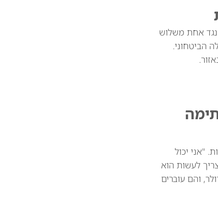
 נגד אחת משלוש
 הביטחוני.
זור.
תימה
 מיליארד דולר בין המדינות. "אני יכול
צריך לעשות הוא
 את הסחורות שלכם. וכך אנחנו חוסכים 39 או 41 מיליארד דולר, והם עוברים