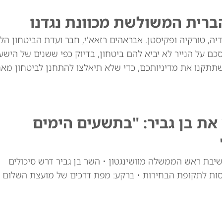
ברית המשולשת מכוונת נגדנו
יה, טורקיה ופקיסטן. אבראהים רזאא'י, חבר ועדת הביטחון הל
ם על הנייר לא יביא להם ביטחון, בדיוק כפי ששנים של הישע
שתתקנו את מדיניותכם, כדי שלא תיאלצו להתחנן לביטחון מאח
ת בן גביר: "בתשעים הימים
יבת ראש הממשלה מוושינגטון • השר בן גביר דרש סיכולים
סות לתקופת הבחירות • ברקע: מפת דרכים של מועצת השלום