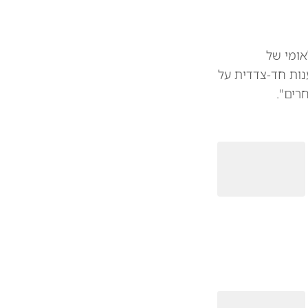
אומי של
נות חד-צדדית על
רים".