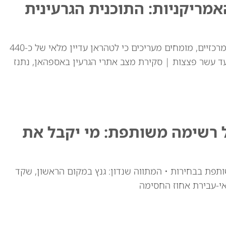
ריקניות: התוכנית הגרעינית
למרות התקיפות האמריקאיות באתרי ההעשרה המרכזיים, מומחים מעריכים כי לטהראן עדיין מלאי של כ-440
ד עשר פצצות | סקירת מצב אתרי הגרעין באספהאן, נתנז
ל רשימה משותפת: מי יקבל את
ותפת בבחירות • המתווה שנדון: גנץ במקום הראשון, שקד
י-עבירת אחוז החסימה