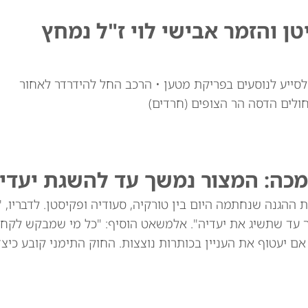
טן והזמר אבישי לוי ז"ל נמחץ
י לוי זצ"ל, כבן 30, יצא מרכבו לסייע לנוסעים בפריקת מטען • הרכב החל להידרדר לאחור
חולים הדסה הר הצופים (חרדים)
מכה: המצור נמשך עד להשגת יעדינ
ההגנה שנחתמה היום בין טורקיה, סעודיה ופקיסטן. לדבריו, 
ך עד שתשיג את יעדיה". אלמשאט הוסיף: "כל מי שמבקש לקח
שנים הוא תוקפן, גם אם יעטוף את העניין בכותרות נוצצות. החוק התימני קובע כי