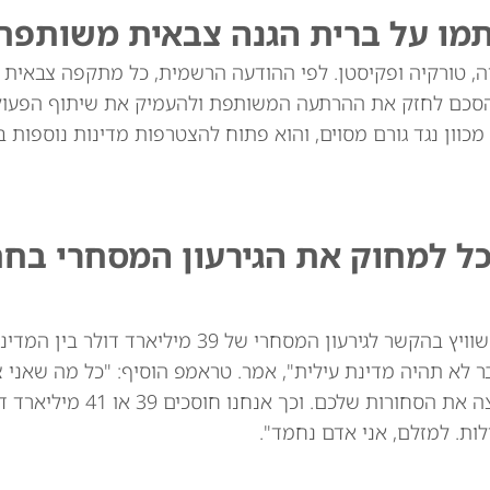
תמו על ברית הגנה צבאית משותפת
יה, טורקיה ופקיסטן. לפי ההודעה הרשמית, כל מתקפה צבאית
סכם לחזק את ההרתעה המשותפת ולהעמיק את שיתוף הפעולה
מכוון נגד גורם מסוים, והוא פתוח להצטרפות מדינות נוספות בא
כל למחוק את הגירעון המסחרי בח
נשיא ארה"ב דונלד טראמפ איים באופן מרומז על שוויץ בהקשר לגירעון המסחרי של 39
ר לא תהיה מדינת עילית", אמר. טראמפ הוסיף: "כל מה שאני 
לומר: אני לא רוצה את השעונים שלכם. אני לא רוצה
ות. למזלם, אני אדם נחמד".