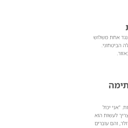
 נגד אחת משלוש
 הביטחוני.
זור.
תימה
 מיליארד דולר בין המדינות. "אני יכול
צריך לעשות הוא
 את הסחורות שלכם. וכך אנחנו חוסכים 39 או 41 מיליארד דולר, והם עוברים