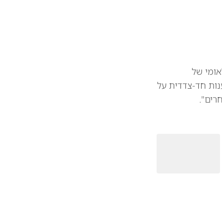
אומי של
נות חד-צדדית על
רים".