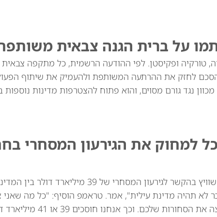
תמו על ברית הגנה צבאית משותפת
יה, טורקיה ופקיסטן. לפי ההודעה הרשמית, כל מתקפה צבאית
סכם לחזק את ההרתעה המשותפת ולהעמיק את שיתוף הפעולה
מכוון נגד גורם מסוים, והוא פתוח להצטרפות מדינות נוספות בא
כל למחוק את הגירעון המסחרי בח
נשיא ארה"ב דונלד טראמפ איים באופן מרומז על שוויץ בהקשר לגירעון המסחרי של 39
ר לא תהיה מדינת עילית", אמר. טראמפ הוסיף: "כל מה שאני 
לומר: אני לא רוצה את השעונים שלכם. אני לא רוצה