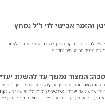
טן והזמר אבישי לוי ז"ל נמחץ
י לוי זצ"ל, כבן 30, יצא מרכבו לסייע לנוסעים בפריקת מטען • הרכב החל להידרדר לאחור
חולים הדסה הר הצופים (חרדים)
מכה: המצור נמשך עד להשגת יעדינ
ההגנה שנחתמה היום בין טורקיה, סעודיה ופקיסטן. לדבריו, 
ך עד שתשיג את יעדיה". אלמשאט הוסיף: "כל מי שמבקש לקח
שנים הוא תוקפן, גם אם יעטוף את העניין בכותרות נוצצות. החוק התימני קובע כי