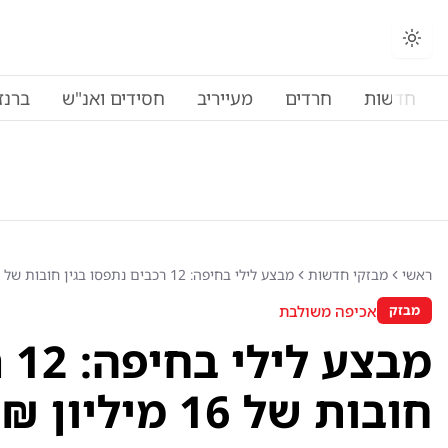
החלפת מצב תצוגה
חדשות
חרדים
מעייריב
חסידים ואנ"ש
ברנז
ראשי
מבזקי חדשות
מבצע לילי בחיפה: 12 רכבים נתפסו בגין חובות של 16 מיליון ₪
אכיפה משולבת
מבזק
מב
חובות של 16 מיליון ₪