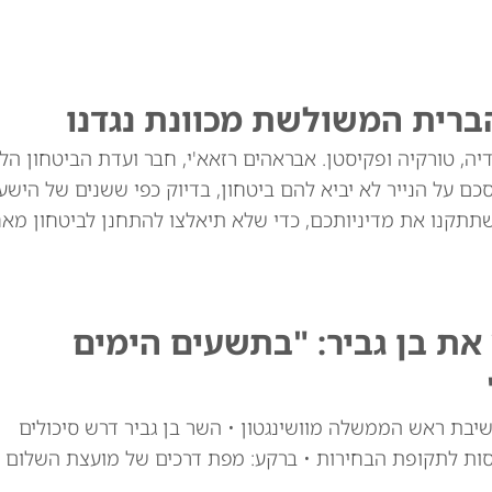
ברית המשולשת מכוונת נגדנו
יה, טורקיה ופקיסטן. אבראהים רזאא'י, חבר ועדת הביטחון הל
ם על הנייר לא יביא להם ביטחון, בדיוק כפי ששנים של הישע
שתתקנו את מדיניותכם, כדי שלא תיאלצו להתחנן לביטחון מאח
ת בן גביר: "בתשעים הימים
יבת ראש הממשלה מוושינגטון • השר בן גביר דרש סיכולים
סות לתקופת הבחירות • ברקע: מפת דרכים של מועצת השלום