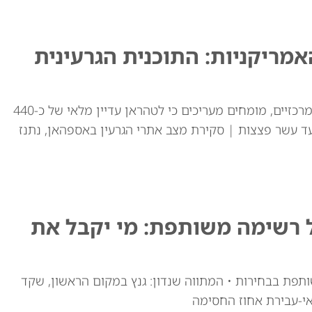
ריקניות: התוכנית הגרעינית
למרות התקיפות האמריקאיות באתרי ההעשרה המרכזיים, מומחים מעריכים כי לטהראן עדיין מלאי של כ-440
ד עשר פצצות | סקירת מצב אתרי הגרעין באספהאן, נתנז
ל רשימה משותפת: מי יקבל את
ותפת בבחירות • המתווה שנדון: גנץ במקום הראשון, שקד
י-עבירת אחוז החסימה