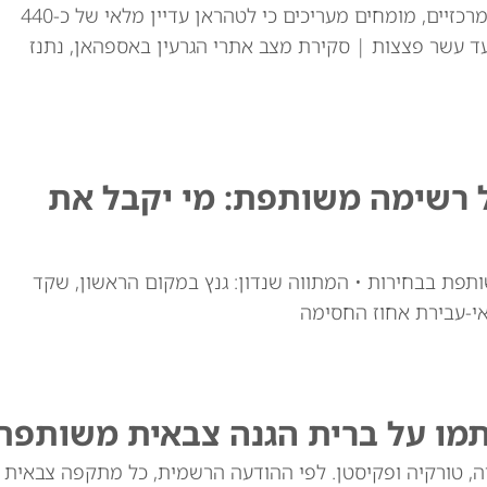
למרות התקיפות האמריקאיות באתרי ההעשרה המרכזיים, מומחים מעריכים כי לטהראן עדיין מלאי של כ-440
ד עשר פצצות | סקירת מצב אתרי הגרעין באספהאן, נתנז
ל רשימה משותפת: מי יקבל את
ותפת בבחירות • המתווה שנדון: גנץ במקום הראשון, שקד
י-עבירת אחוז החסימה
תמו על ברית הגנה צבאית משותפת
יה, טורקיה ופקיסטן. לפי ההודעה הרשמית, כל מתקפה צבאית