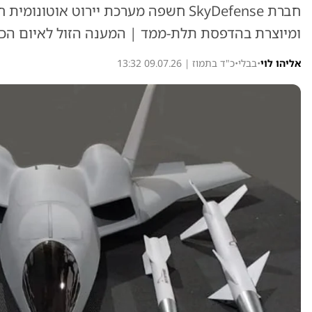
חברת SkyDefense חשפה מערכת יירוט אוט
ומיוצרת בהדפסת תלת-ממד | המענה הזול לאיום הכט
אליהו לוי
•
בבלי
•
כ"ד בתמוז | 09.07.26 13:32