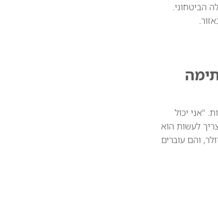
 הביטחוני.
זור.
תימה
 מיליארד דולר בין המדינות. "אני יכול
צריך לעשות הוא
 את הסחורות שלכם. וכך אנחנו חוסכים 39 או 41 מיליארד דולר, והם עוברים