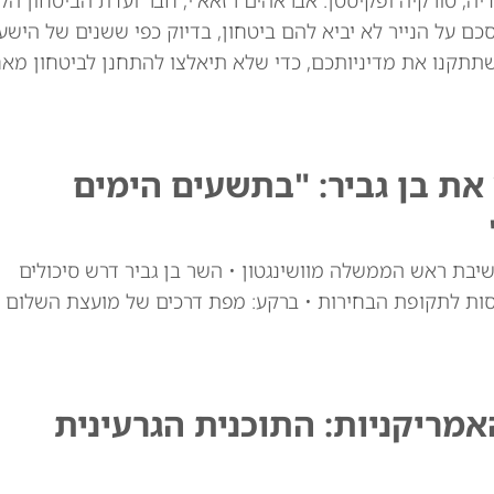
יה, טורקיה ופקיסטן. אבראהים רזאא'י, חבר ועדת הביטחון הל
ם על הנייר לא יביא להם ביטחון, בדיוק כפי ששנים של הישע
שתתקנו את מדיניותכם, כדי שלא תיאלצו להתחנן לביטחון מאח
ת בן גביר: "בתשעים הימים
יבת ראש הממשלה מוושינגטון • השר בן גביר דרש סיכולים
סות לתקופת הבחירות • ברקע: מפת דרכים של מועצת השלום
ריקניות: התוכנית הגרעינית