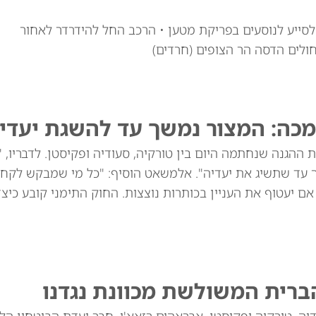
י לוי זצ"ל, כבן 30, יצא מרכבו לסייע לנוסעים בפריקת מטען • הרכב החל להידרדר לאחור
חולים הדסה הר הצופים (חרדים)
מכה: המצור נמשך עד להשגת יעדינ
ההגנה שנחתמה היום בין טורקיה, סעודיה ופקיסטן. לדבריו, 
ך עד שתשיג את יעדיה". אלמשאט הוסיף: "כל מי שמבקש לקח
שנים הוא תוקפן, גם אם יעטוף את העניין בכותרות נוצצות. החוק התימני קובע כי
ברית המשולשת מכוונת נגדנו