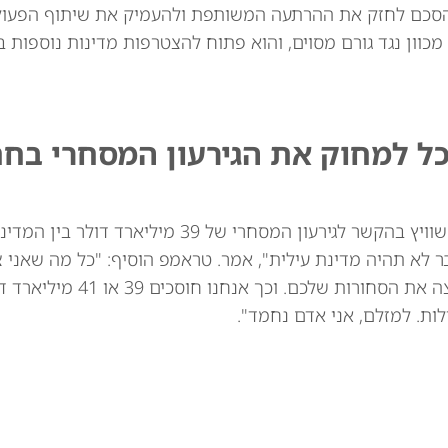
סכם לחזק את ההרתעה המשותפת ולהעמיק את שיתוף הפעולה
מכוון נגד גורם מסוים, והוא פתוח להצטרפות מדינות נוספות בא
כל למחוק את הגירעון המסחרי בח
נשיא ארה"ב דונלד טראמפ איים באופן מרומז על שוויץ בהקשר לגירעון המסחרי של 39
ר לא תהיה מדינת עילית", אמר. טראמפ הוסיף: "כל מה שאני 
לומר: אני לא רוצה את השעונים שלכם. אני לא רוצה
ות. למזלם, אני אדם נחמד".