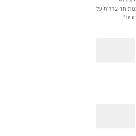
אומי של
נות חד-צדדית על
רים".