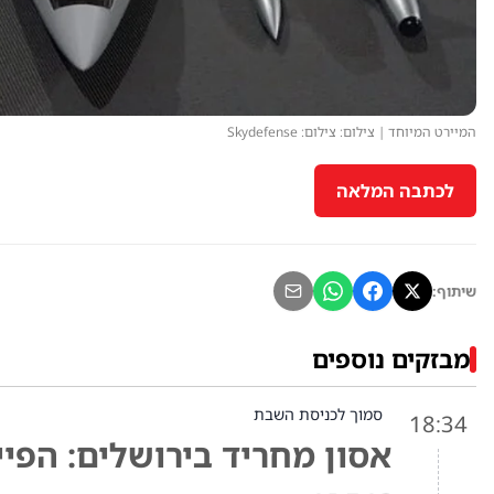
המיירט המיוחד | צילום: צילום: Skydefense
לכתבה המלאה
שיתוף:
מבזקים נוספים
סמוך לכניסת השבת
18:34
אסון מחריד בירושלים: הפיי