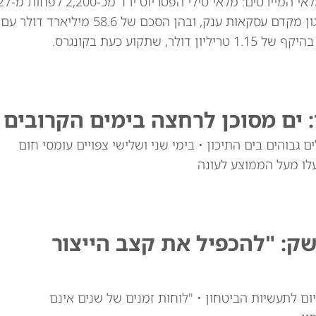
ה-THAAD הצטמצם מ-452 לפחות מ-278. הפנטגון מקדם עסקאות ענק, 
קוע כעת בקונגרס.
 ים מסוכן לרחצה בימים הקרובים
 גבוהים בים התיכון • בימי שני ושלישי צפויים עומסי חום
עלו מעל הממוצע לעונה
ק: "להכפיל את קצב הייצור
ן שר ההגנה פיינברג מעמיד אולטימטום של 21 יום לתעשיות הביטחון • "לוחות זמנים של שנים אינם