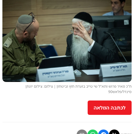
ח"כ מאיר פרוש ותא"ל שי טייב בועדת חוץ וביטחון | צילום: צילום יונתן
סינדל/פלאש90
לכתבה המלאה