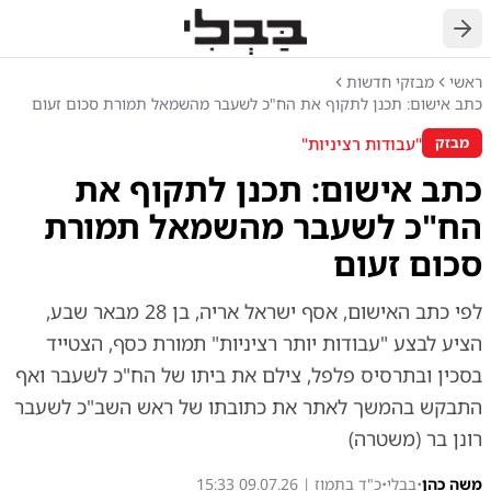
חזרה
ראשי
מבזקי חדשות
כתב אישום: תכנן לתקוף את הח"כ לשעבר מהשמאל תמורת סכום זעום
"עבודות רציניות"
מבזק
כתב אישום: תכנן לתקוף את
הח"כ לשעבר מהשמאל תמורת
סכום זעום
לפי כתב האישום, אסף ישראל אריה, בן 28 מבאר שבע,
הציע לבצע "עבודות יותר רציניות" תמורת כסף, הצטייד
בסכין ובתרסיס פלפל, צילם את ביתו של הח"כ לשעבר ואף
התבקש בהמשך לאתר את כתובתו של ראש השב"כ לשעבר
רונן בר (משטרה)
משה כהן
•
בבלי
•
כ"ד בתמוז | 09.07.26 15:33