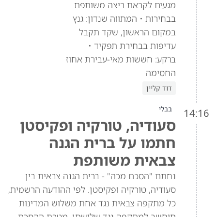
מגעים לקראת ריצה משותפת
בבחירות • המתווה שנדון: גנץ
במקום הראשון, שקד תקבל
עדיפות בבחירת תפקיד •
ברקע: חששות מאי-עבירת אחוז
החסימה
דוד קליין
בבלי
14:16
סעודיה, טורקיה ופקיסטן
חתמו על ברית הגנה
צבאית משותפת
נחתם "הסכם מכה" - ברית הגנה צבאית בין
סעודיה, טורקיה ופקיסטן. לפי ההודעה הרשמית,
כל מתקפה צבאית נגד אחת משלוש המדינות
תיחשב למתקפה נגד שלושתן. מטרת ההסכם