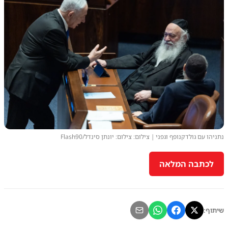
נתניהו עם גולדקנופף וגפני | צילום: צילום: יונתן סינדל/Flash90
לכתבה המלאה
שיתוף: