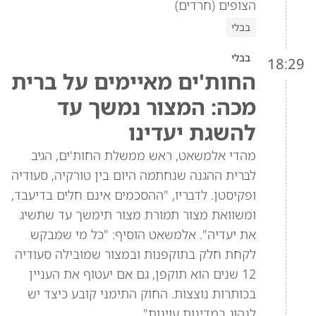
הצופים (חרדים)
בבלי
בבלי
18:29
החות'ים מאיימים על ברית
מכה: המצור נמשך עד
להשגת יעדינו
מהדי אלמשאט, ראש ממשלת החות'ים, הגיב
לברית ההגנה שנחתמה היום בין טורקיה, סעודיה
ופקיסטן. לדבריו, "ההסכמים אינם חלים בדיעבד,
ומשוואת מצור תמורת מצור תימשך עד שתשיג
את יעדיה". אלמשאט הוסיף: "כל מי שמבקש
לקחת חלק בתוקפנות ובמצור שמובילה סעודיה
12 שנים הוא תוקפן, גם אם יעטוף את העניין
בכותרות נוצצות. החוק התימני קובע כיצד יש
לנהוג במדינות עוינות".