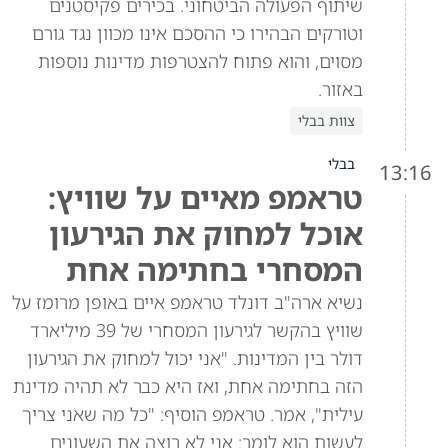
שיתוף הפעולה הביטחוני. בכירים פקיסטנים
וטורקים הבהירו כי ההסכם אינו מכוון נגד גורם
מסוים, והוא פתוח להצטרפות מדינות נוספות
באזור.
צוות בבלי
בבלי
13:16
טראמפ מאיים על שוויץ:
אוכל למחוק את הגירעון
המסחרי בחתימה אחת
נשיא ארה"ב דונלד טראמפ איים באופן מרומז על
שוויץ בהקשר לגירעון המסחרי של 39 מיליארד
דולר בין המדינות. "אני יכול למחוק את הגירעון
הזה בחתימה אחת, ואז היא כבר לא תהיה מדינת
עילית", אמר. טראמפ הוסיף: "כל מה שאני צריך
לעשות הוא לומר: אני לא רוצה את השעונים