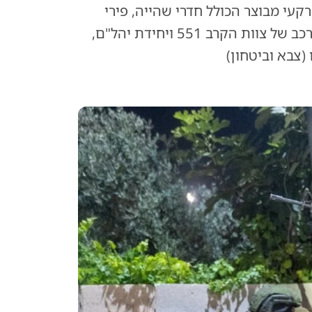
 מערך תת-קרקעי מבוצר הכולל חדרי שהייה, פירי
שיגור לעבר ישראל ועשרות אמצעי לחימה. במבצע מורכב של צוות הקרב 551 ויחידת יהל"ם,
(צבא וביטחון)