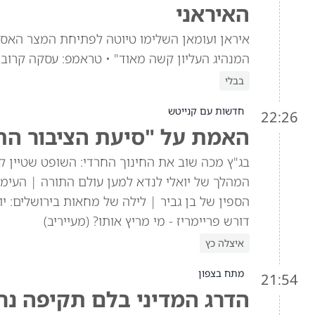
האיראני
איראן ועומאן השלימו טיוטה לפתיחת המצר האסט
המנהיג העליון קשה מאוד" • טראמפ: עסקה קרובה,
בבלי
חדשות עם קנייטש
22:26
האמת על "סיעת הציבור החר
בג"ץ מכה שוב את החינוך החרדי: השופט שטיין קו
המהלך של יואלי לנדא למען עולם התורה | העימו
הספין של בן גביר | לילה של מחאות בירושלים: יו
דורש פריימריז - מי מריץ אותו? (מעייריב)
איצלה כץ
מתח בצפון
21:54
הדרג המדיני בלם תקיפה נר