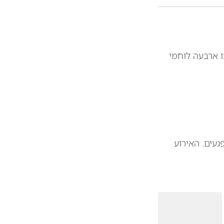
ו ארבעה לוחמי
געים. האירוע