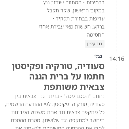
בבחירות • המתווה שנדון: גנץ
במקום הראשון, שקד תקבל
עדיפות בבחירת תפקיד •
ברקע: חששות מאי-עבירת אחוז
החסימה
דוד קליין
בבלי
14:16
סעודיה, טורקיה ופקיסטן
חתמו על ברית הגנה
צבאית משותפת
נחתם "הסכם מכה" - ברית הגנה צבאית בין
סעודיה, טורקיה ופקיסטן. לפי ההודעה הרשמית,
כל מתקפה צבאית נגד אחת משלוש המדינות
תיחשב למתקפה נגד שלושתן. מטרת ההסכם
לחזק את ההרתעה המשותפת ולהעמיק את