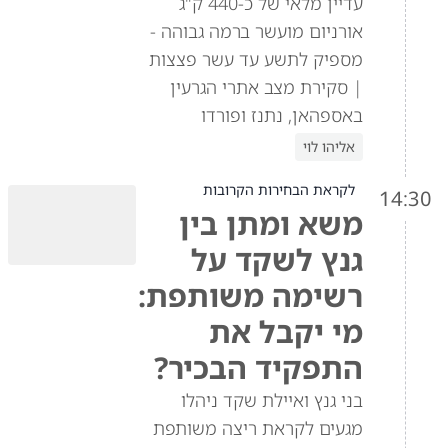
עדיין מלאי של כ-440 ק"ג
אורניום מועשר ברמה גבוהה -
מספיק לתשע עד עשר פצצות
| סקירת מצב אתרי הגרעין
באספהאן, נתנז ופורדו
אליהו לוי
לקראת הבחירות הקרובות
14:30
משא ומתן בין
גנץ לשקד על
רשימה משותפת:
מי יקבל את
התפקיד הבכיר?
בני גנץ ואיילת שקד ניהלו
מגעים לקראת ריצה משותפת