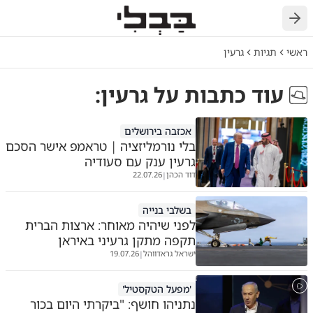
חזרה
ראשי
תגיות
גרעין
עוד כתבות על
גרעין
:
אכזבה בירושלים
בלי נורמליזציה | טראמפ אישר הסכם
גרעין ענק עם סעודיה
דוד הכהן
22.07.26
|
בשלבי בנייה
לפני שיהיה מאוחר: ארצות הברית
תקפה מתקן גרעיני באיראן
ישראל גראדווהל
19.07.26
|
'מפעל הטקסטיל'
נתניהו חושף: "ביקרתי היום בכור