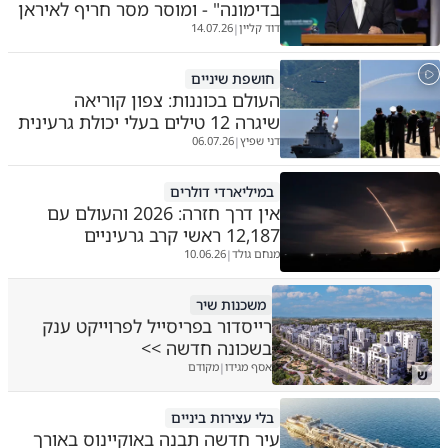
בדימונה" - ומוסר מסר חריף לאיראן
דוד קליין
14.07.26
|
חושפת שיניים
העולם בכוננות: צפון קוריאה
שיגרה 12 טילים בעלי יכולת גרעינית
דני שפיץ
06.07.26
|
במיליארדי דולרים
אין דרך חזרה: 2026 והעולם עם
12,187 ראשי קרב גרעיניים
מנחם גולד
10.06.26
|
משכנות שיר
רייסדור בפריסייל לפרוייקט ענק
בשכונה חדשה >>
אסף מגידו
מקודם
|
ש
בלי עצירות ביניים
עיר חדשה תבנה באוקיינוס באורך