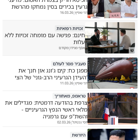
גרעין בכירים בסין נמחקו מהרשת
דני שפיץ
16.03.26
|
זכויות רפואיות
חינם: פגישה עם מומחה זכויות ללא
עלות
אסף מגידו
מקודם
|
ש
מעביר מסר לעולם
מפגן כח: קים ג'ונג און חנך את
'העידן הגרעיני הרב-גוני' של הצי
דני שפיץ
11.03.26
|
טראמפ, מאחוריך
צרפת בהודעה דרמטית: מגדילים את
מלאי ראשי הנפץ הגרעיניים -
והשת"פ עם גרמניה
יוסי נכטיגל
02.03.26
|
היורשת