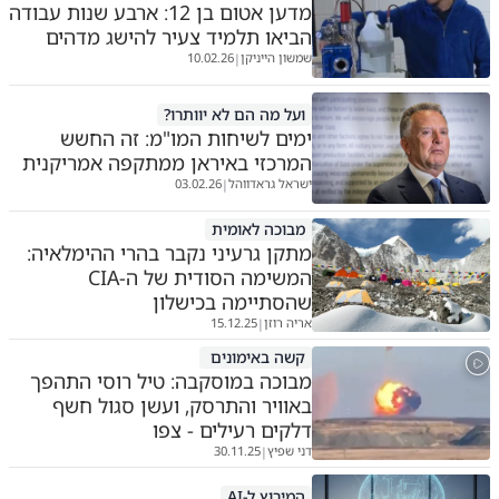
מדען אטום בן 12: ארבע שנות עבודה
הביאו תלמיד צעיר להישג מדהים
שמשון הייניקן
10.02.26
|
ועל מה הם לא יוותרו?
ימים לשיחות המו"מ: זה החשש
המרכזי באיראן ממתקפה אמריקנית
ישראל גראדווהל
03.02.26
|
מבוכה לאומית
מתקן גרעיני נקבר בהרי ההימלאיה:
המשימה הסודית של ה-CIA
שהסתיימה בכישלון
אריה רוזן
15.12.25
|
קשה באימונים
מבוכה במוסקבה: טיל רוסי התהפך
באוויר והתרסק, ועשן סגול חשף
דלקים רעילים - צפו
דני שפיץ
30.11.25
|
המירוץ ל-AI