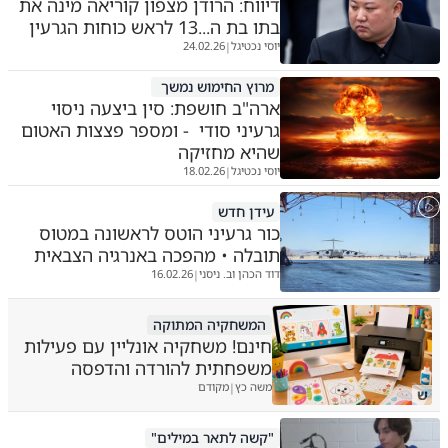
דיווח: הרודן מצפון קוריאה מינה את
בתו בת ה...13 לראש כוחות הגרעין
יוסי נכטיגל
24.02.26
|
מרוץ החימוש נמשך
ארה"ב חושפת: סין ביצעה ניסוי
גרעיני סודי - ומספר פצצות האטום
שהיא מחזיקה
יוסי נכטיגל
18.02.26
|
עידן חדש
כור גרעיני הוטס לראשונה במטוס
תובלה • מהפכה באנרגיה הצבאית
דוד הכהן וב. ניסני
16.02.26
|
המשחקיה המתוקה
חינם! משחקיה אונליין עם פעילות
משפחתית להורדה והדפסה
משה כץ
מקודם
|
ש
"קשה לתאר במילים"