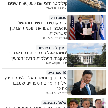
קילומטר וחצי עם 80,000 תושבים
דני שפיץ
03.06.26
|
מכתב חריג
הדמוקרטים דורשים מממשל
טראמפ: חשפו את תוכנית הגרעין
הישראלית
ישראל גרוס
05.05.26
|
"צריך להיות ערניים"
"משהו אפל קורה": חרדה בארה"ב
בעקבות היעלמות מדעני הגרעין
אריה רוזן
19.04.26
|
10 פטה-בייט
הלם בסין: מחשב-העל הלאומי נפרץ
ואלו החומרים המסווגים שנגנבו
מתוכו
דני שפיץ
09.04.26
|
טלטלה במעצמה
הכיסא הריק בצמרת האטום: מדעני