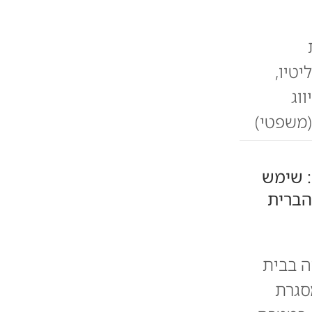
טיו,
וג
(משפטי)
: שימש
הברית
ה בבית
סגרת