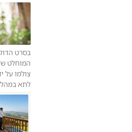
בסרט הדוקו
המוחלט של
צולמו על י
לתא במהלך 