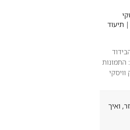
קי
 תיעוד
בידוד
 התמונות
וויסקי
ר, ואיך