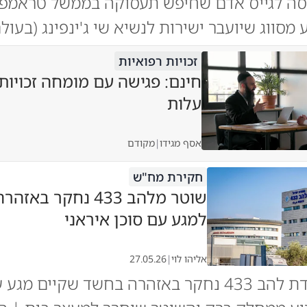
ניסה לגייס אדם שחיפש תעסוקה בממשל טראמפ
מסווג שיועבר ישירות לנשיא שי ג'ינפינג (בעול
זכויות רפואיות
חינם: פגישה עם מומחה זכויות
עלות
אסף מגידו
|
מקודם
חקירת מח"ש
שוטר מלהב 433 נחקר בא
למגע עם סוכן איראני
אליהו לוי
|
27.05.26
שוטר מיחידת להב 433 נחקר באזהרה בחשד שקיים מ