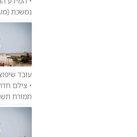
• המידע הג
נמשכת (משט
• צילם חדר
תמורת תשלו