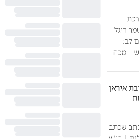
רכת
מר ריגל
 לב:
ש | מכה
בת איראן
ת
כתב שכתב
ות | בג"ץ