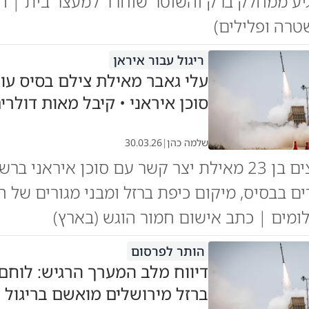
יע ממחלק ברק והשוטר שוחרר למעצר בית | ה
רה ופלילים)
ריגול עבור איראן
עלי גאבר מאילת צילם בסיס עו
סוכן איראני • קיבל מאות דולרי
שלמה כהן
|
30.03.26
עובד שיפוצים בן 23 מאילת יצר קשר עם סוכן איראנ
ים בבסיס, מיקום כיפת ברזל ומבני מגורים של ח
מים | כתב אישום חמור הוגש (בארץ)
הותר לפרסום
דיווח מלב המערך הרגיש: לוחם
ברזל מירושלים מואשם בריגול 