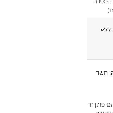
 במטרה
ם)
 ללא
זהרה: חשד
גע עם סוכן זר