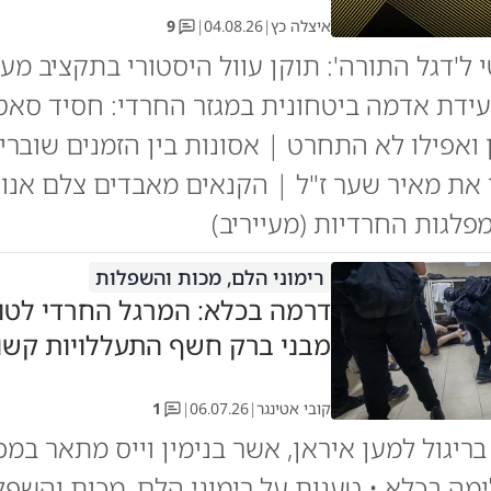
איצלה כץ
|
04.08.26
|
9
 ל'דגל התורה': תוקן עוול היסטורי בתקציב מע
עידת אדמה ביטחונית במגזר החרדי: חסיד סאט
 ואפילו לא התחרט | אסונות בין הזמנים שוברים
ו את מאיר שער ז"ל | הקנאים מאבדים צלם אנו
לגות החרדיות (מעייריב)
רימוני הלם, מכות והשפלות
דרמה בכלא: המרגל החרדי לטו
מבני ברק חשף התעללויות קשו
קובי אטינגר
|
06.07.26
|
1
ריגול למען איראן, אשר בנימין וייס מתאר במ
מה בכלא • טענות על רימוני הלם, מכות והשפל