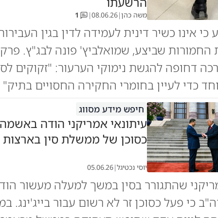
הרשעתו
משה כהן
|
08.06.26
|
1
כי אינו כשיר דינית לעמידה לדין בגין העבירות
 החמורות שביצע, שמואלביץ' פונה לבג"ץ. פרקלי
ה דחופה להגשת נימוקי הערעור: "זקוקים לסיו
וחד כדי לעיין בחומרי החקירה החסויים בתיק" 
חיפש מידע מסווג
עיתונאי אמריקני הודה באשמה
כסוכן של ממשלת סין בארצות 
יוסי נכטיגל
|
05.06.26
ריקני שהתגורר בסין במשך למעלה מעשור הוד
ב כי פעל כסוכן זר לא רשום עבור בייג'ינג. במ