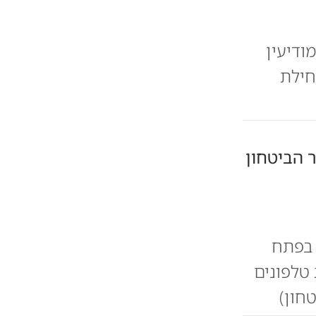
ודיעין
חילת
 הביטחון
 בפתח
 טלפונים
חון)