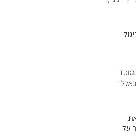
גול
מוסד
זבאללה
את
 על